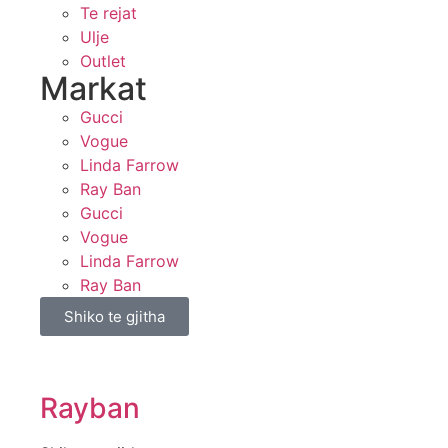
Te rejat
Ulje
Outlet
Markat
Gucci
Vogue
Linda Farrow
Ray Ban
Gucci
Vogue
Linda Farrow
Ray Ban
Shiko te gjitha
Rayban