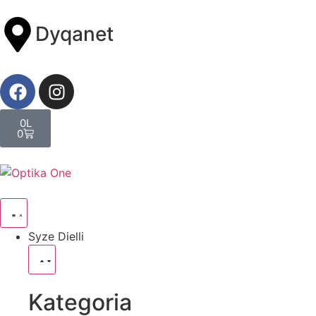
Dyqanet
0
L
0
Syze Dielli
Kategoria