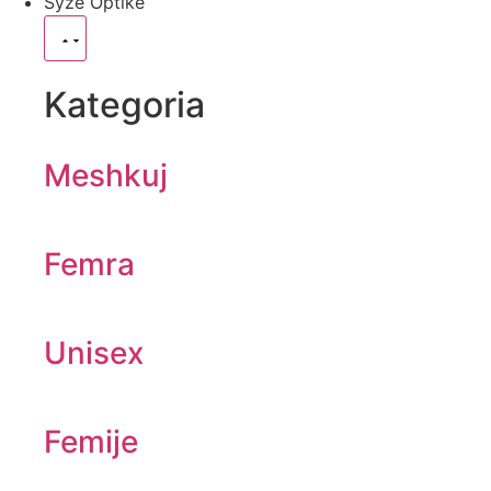
Syze Optike
Kategoria
Meshkuj
Femra
Unisex
Femije