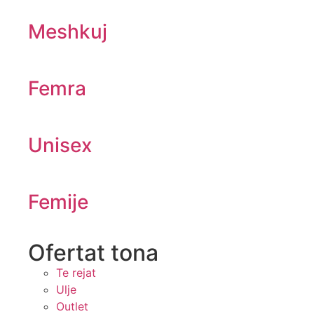
Meshkuj
Femra
Unisex
Femije
Ofertat tona​
Te rejat
Ulje
Outlet