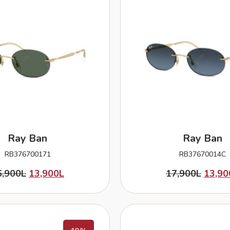
Ray Ban
Ray Ban
RB376700171
RB37670014C
6,900
L
13,900
L
17,900
L
13,90