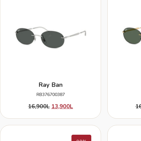
Ray Ban
RB376700387
16,900
L
13,900
L
1