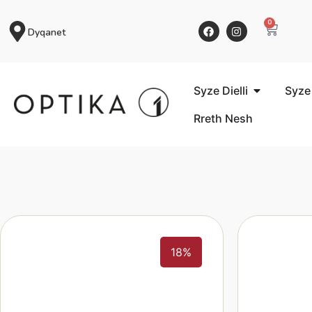
0
Dyqanet
Syze Dielli
Syze
Rreth Nesh
18%