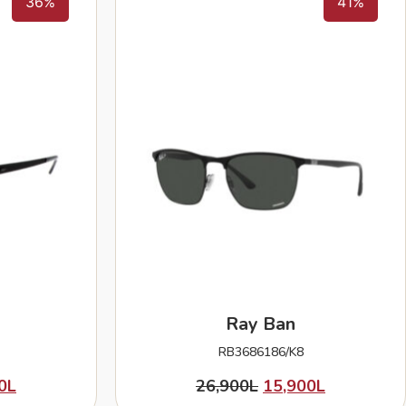
36%
41%
Ray Ban
RB3686186/K8
0
L
26,900
L
15,900
L