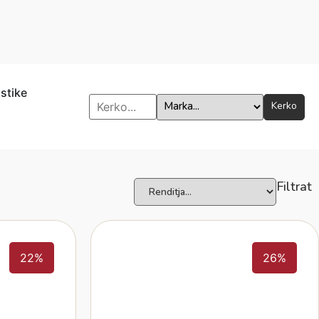
istike
Kerko
Filtrat
22%
26%