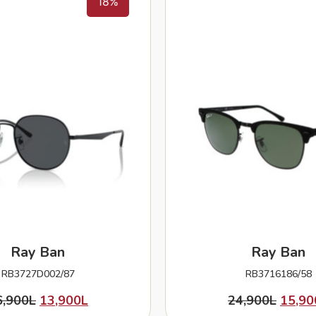
18%
Ray Ban
Ray Ban
RB3727D002/87
RB3716186/58
6,900
L
13,900
L
24,900
L
15,90