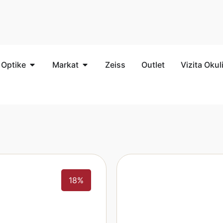
 Optike
Markat
Zeiss
Outlet
Vizita Okul
18%