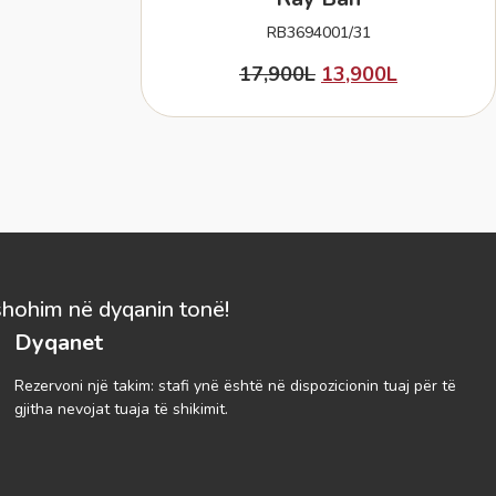
RB3694001/31
17,900
L
13,900
L
shohim në dyqanin tonë!
Dyqanet
Rezervoni një takim: stafi ynë është në dispozicionin tuaj për të
gjitha nevojat tuaja të shikimit.