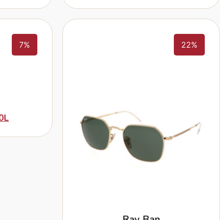
7%
22%
0
L
Ray Ban