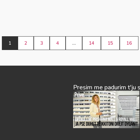
1
2
3
4
…
14
15
16
Presim me padurim t'ju 