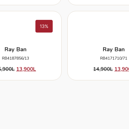
13%
Ray Ban
Ray Ban
RB4187856/13
RB4171710/71
5,900
L
13,900
L
14,900
L
13,90