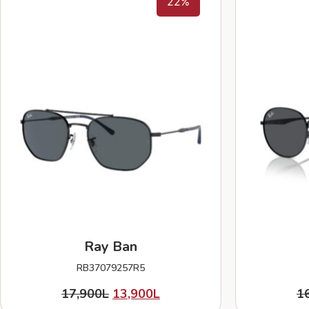
22%
Ray Ban
RB37079257R5
17,900
L
13,900
L
1