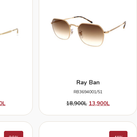
Ray Ban
RB3694001/51
0
L
18,900
L
13,900
L