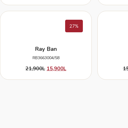
27%
Ray Ban
RB3663004/58
21,900
L
15,900
L
1