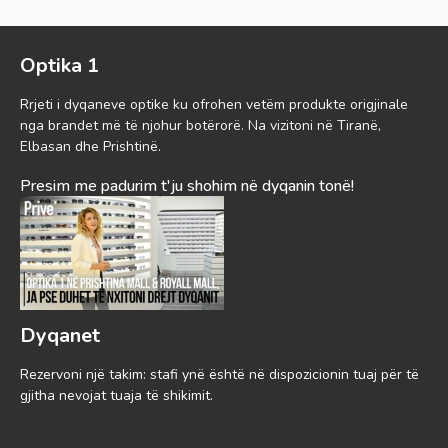
Optika 1
Rrjeti i dyqaneve optike ku ofrohen vetëm produkte origjinale
nga brandet më të njohur botërorë. Na vizitoni në Tiranë,
Elbasan dhe Prishtinë.
Presim me padurim t'ju shohim në dyqanin tonë!
Dyqanet
Rezervoni një takim: stafi ynë është në dispozicionin tuaj për të
gjitha nevojat tuaja të shikimit.