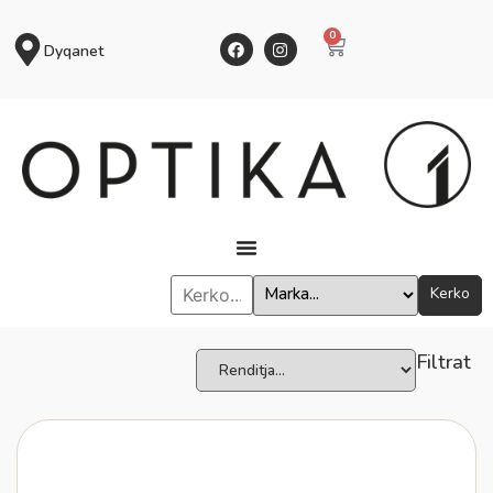
0
Dyqanet
Kerko
Filtrat