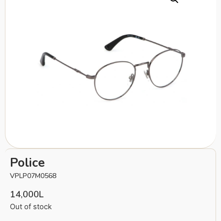
Police
VPLP07M0568
14,000
L
Out of stock