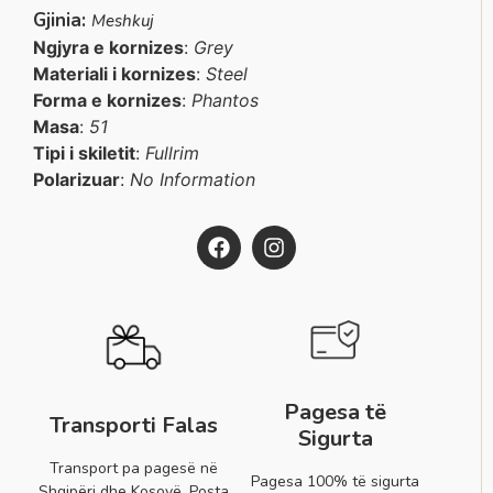
Gjinia:
Meshkuj
Ngjyra e kornizes
:
Grey
Materiali i kornizes
:
Steel
Forma e kornizes
:
Phantos
Masa
:
51
Tipi i skiletit
:
Fullrim
Polarizuar
:
No Information
Pagesa të
Transporti Falas
Sigurta
Transport pa pagesë në
Pagesa 100% të sigurta
Shqipëri dhe Kosovë. Posta