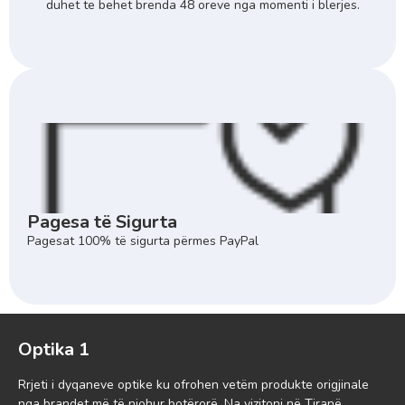
duhet te behet brenda 48 oreve nga momenti i blerjes.
Pagesa të Sigurta
Pagesat 100% të sigurta përmes PayPal
Optika 1
Rrjeti i dyqaneve optike ku ofrohen vetëm produkte origjinale
nga brandet më të njohur botërorë. Na vizitoni në Tiranë,