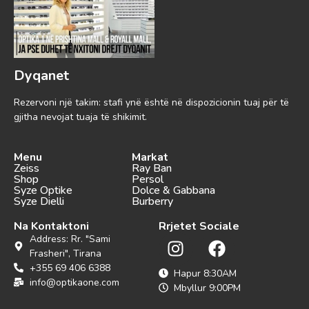
Dyqanet
Rezervoni një takim: stafi ynë është në dispozicionin tuaj për të
gjitha nevojat tuaja të shikimit.
Menu
Markat
Zeiss
Ray Ban
Shop
Persol
Syze Optike
Dolce & Gabbana
Syze Dielli
Burberry
Na Kontaktoni
Rrjetet Sociale
Address: Rr. "Sami
Frasheri", Tirana
+355 69 406 6388
Hapur 8:30AM
info@optikaone.com
Mbyllur 9:00PM