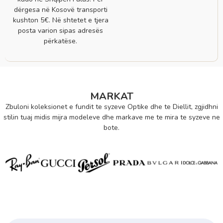
dërgesa në Kosovë transporti
kushton 5€. Në shtetet e tjera
posta varion sipas adresës
përkatëse.
MARKAT
Zbuloni koleksionet e fundit te syzeve Optike dhe te Diellit, zgjidhni
stilin tuaj midis mijra modeleve dhe markave me te mira te syzeve ne
bote.