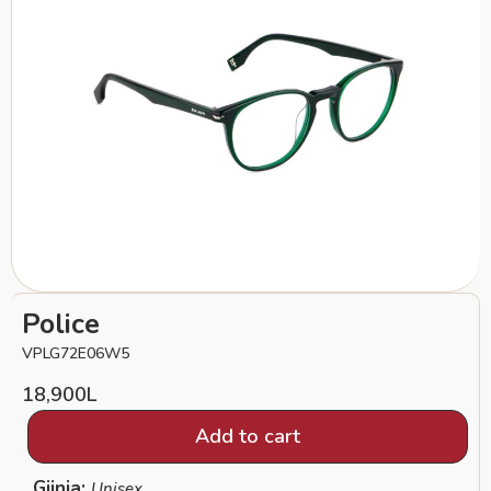
Police
VPLG72E06W5
18,900
L
Add to cart
Gjinia:
Unisex