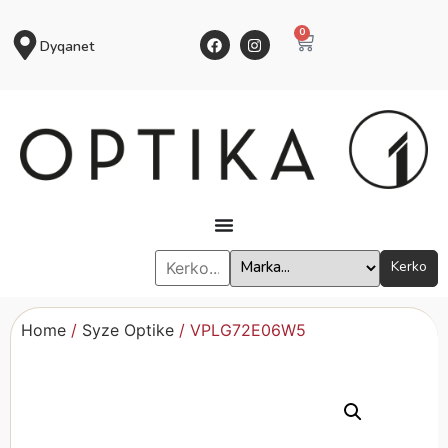
0
Dyqanet
Kerko
Home
/
Syze Optike
/ VPLG72E06W5