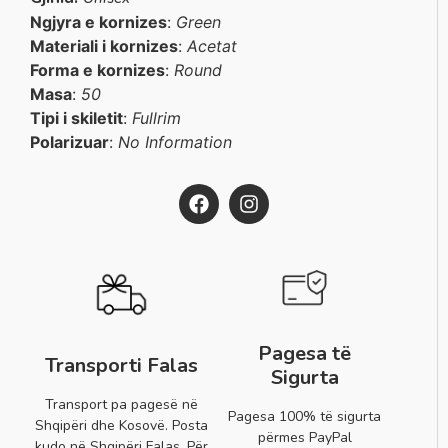
Ngjyra e kornizes
:
Green
Materiali i kornizes
:
Acetat
Forma e kornizes
:
Round
Masa
:
50
Tipi i skiletit
:
Fullrim
Polarizuar
:
No Information
Pagesa të
Transporti Falas
Sigurta
Transport pa pagesë në
Pagesa 100% të sigurta
Shqipëri dhe Kosovë. Posta
përmes PayPal
kudo në Shqipëri Falas. Për