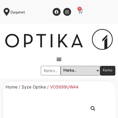
0
Dyqanet
Kerko
Home
/
Syze Optike
/ VO5699UW44