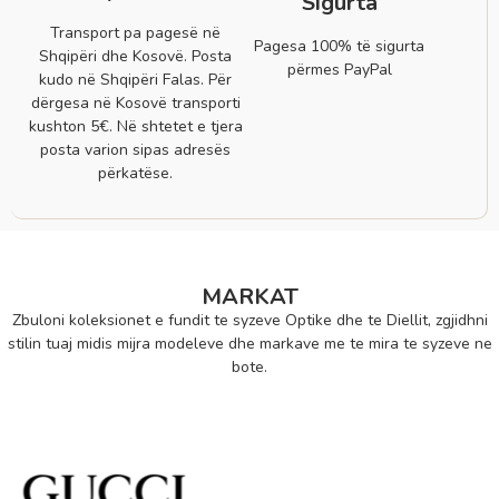
Sigurta
Transport pa pagesë në
Pagesa 100% të sigurta
Shqipëri dhe Kosovë. Posta
përmes PayPal
kudo në Shqipëri Falas. Për
dërgesa në Kosovë transporti
kushton 5€. Në shtetet e tjera
posta varion sipas adresës
përkatëse.
MARKAT
Zbuloni koleksionet e fundit te syzeve Optike dhe te Diellit, zgjidhni
stilin tuaj midis mijra modeleve dhe markave me te mira te syzeve ne
bote.