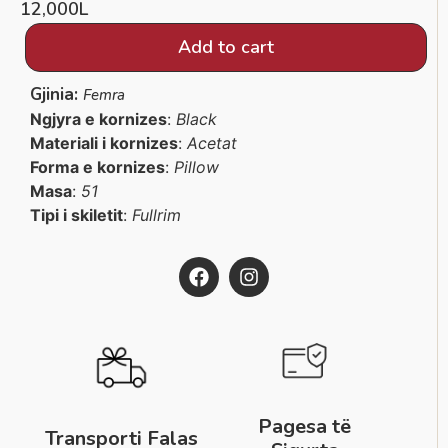
12,000
L
Add to cart
Gjinia:
Femra
Ngjyra e kornizes
:
Black
Materiali i kornizes
:
Acetat
Forma e kornizes
:
Pillow
Masa
:
51
Tipi i skiletit
:
Fullrim
Pagesa të
Transporti Falas