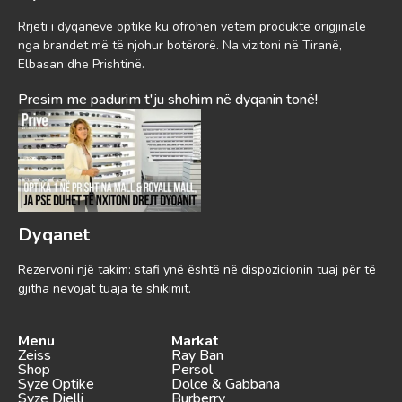
Rrjeti i dyqaneve optike ku ofrohen vetëm produkte origjinale
nga brandet më të njohur botërorë. Na vizitoni në Tiranë,
Elbasan dhe Prishtinë.
Presim me padurim t'ju shohim në dyqanin tonë!
Dyqanet
Rezervoni një takim: stafi ynë është në dispozicionin tuaj për të
gjitha nevojat tuaja të shikimit.
Menu
Markat
Zeiss
Ray Ban
Shop
Persol
Syze Optike
Dolce & Gabbana
Syze Dielli
Burberry