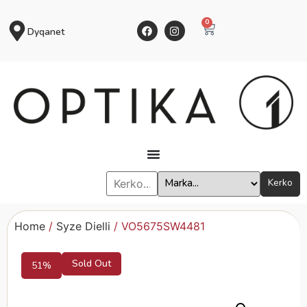
0
Dyqanet
Kerko
Home
/
Syze Dielli
/ VO5675SW4481
Sold Out
51%