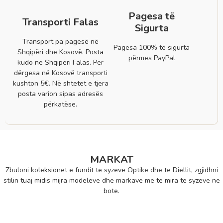
Pagesa të
Transporti Falas
Sigurta
Transport pa pagesë në
Pagesa 100% të sigurta
Shqipëri dhe Kosovë. Posta
përmes PayPal
kudo në Shqipëri Falas. Për
dërgesa në Kosovë transporti
kushton 5€. Në shtetet e tjera
posta varion sipas adresës
përkatëse.
MARKAT
Zbuloni koleksionet e fundit te syzeve Optike dhe te Diellit, zgjidhni
stilin tuaj midis mijra modeleve dhe markave me te mira te syzeve ne
bote.