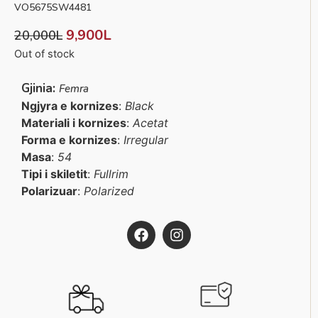
VO5675SW4481
9,900
L
20,000
L
Out of stock
Gjinia:
Femra
Ngjyra e kornizes
:
Black
Materiali i kornizes
:
Acetat
Forma e kornizes
:
Irregular
Masa
:
54
Tipi i skiletit
:
Fullrim
Polarizuar
:
Polarized