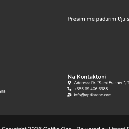
Presim me padurim t'ju 
Na Kontaktoni
Address: Rr. "Sami Frasheri", 
+355 69 406 6388
ana
info@optikaone.com