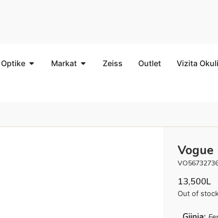
 Optike
Markat
Zeiss
Outlet
Vizita Okul
Vogue
VO5673273
13,500
L
Out of stoc
Gjinia:
Fe