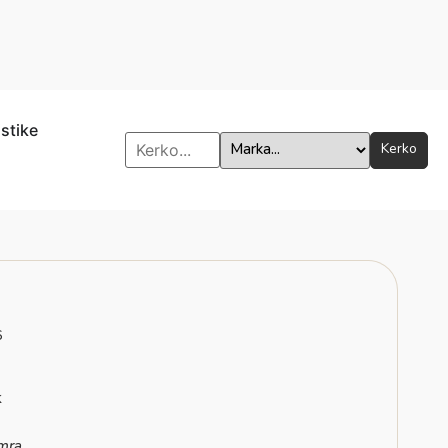
istike
Kerko
6
k
mra