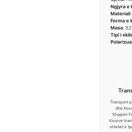
Ngjyra e 
Materiali
Forma e 
Masa
:
52
Tipi i skil
Polarizua
Tran
Transport p
dhe Koso
Shqipëri F
Kosovë tran
shtetet e tj