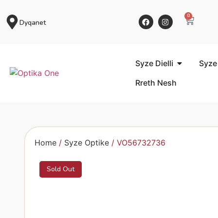
0
Dyqanet
Syze Dielli
Syze
Rreth Nesh
Home
/
Syze Optike
/ VO56732736
Sold Out