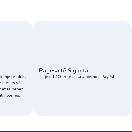
Pagesa të Sigurta
e një produkt
Pagesat 100% të sigurta përmes PayPal
e blerjes së
het te behet
 i blerjes.