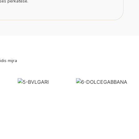
sës përkatëse.
idis mijra