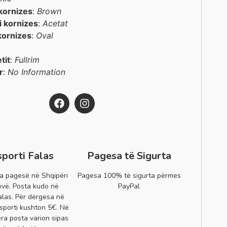
kornizes
:
Brown
 i kornizes
:
Acetat
kornizes
:
Oval
etit
:
Fullrim
r
:
No Information
sporti Falas
Pagesa të Sigurta
a pagesë në Shqipëri
Pagesa 100% të sigurta përmes
vë. Posta kudo në
PayPal
alas. Për dërgesa në
sporti kushton 5€. Në
era posta varion sipas