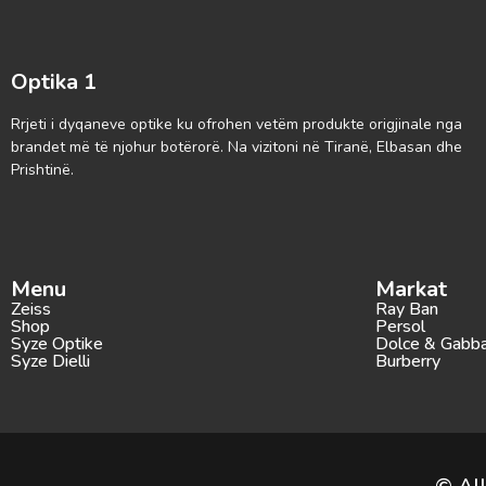
Optika 1
Rrjeti i dyqaneve optike ku ofrohen vetëm produkte origjinale nga
brandet më të njohur botërorë. Na vizitoni në Tiranë, Elbasan dhe
Prishtinë.
Menu
Markat
Zeiss
Ray Ban
Shop
Persol
Syze Optike
Dolce & Gabb
Syze Dielli
Burberry