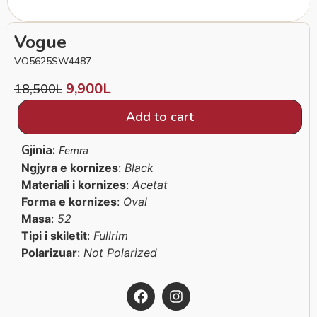
Vogue
VO5625SW4487
9,900
L
18,500
L
Add to cart
Gjinia:
Femra
Ngjyra e kornizes
:
Black
Materiali i kornizes
:
Acetat
Forma e kornizes
:
Oval
Masa
:
52
Tipi i skiletit
:
Fullrim
Polarizuar
:
Not Polarized