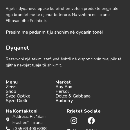
Rrjeti i dyqaneve optike ku ofrohen vetëm produkte origjinale
nga brandet më të njohur botërorë. Na vizitoni në Tiranë,
Elbasan dhe Prishtinë.
Presim me padurim t'ju shohim në dyqanin tonë!
Dyqanet
Rezervoni një takim: stafi ynë është në dispozicionin tuaj për të
gjitha nevojat tuaja të shikimit.
Menu
Markat
Zeiss
Ray Ban
Shop
Persol
Syze Optike
Dolce & Gabbana
Syze Dielli
Burberry
Na Kontaktoni
Rrjetet Sociale
Address: Rr. "Sami
Frasheri", Tirana
+355 69 406 6388