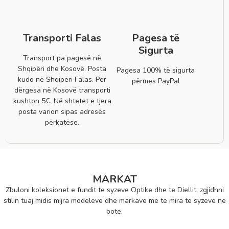
Transporti Falas
Pagesa të
Sigurta
Transport pa pagesë në
Shqipëri dhe Kosovë. Posta
Pagesa 100% të sigurta
kudo në Shqipëri Falas. Për
përmes PayPal
dërgesa në Kosovë transporti
kushton 5€. Në shtetet e tjera
posta varion sipas adresës
përkatëse.
MARKAT
Zbuloni koleksionet e fundit te syzeve Optike dhe te Diellit, zgjidhni
stilin tuaj midis mijra modeleve dhe markave me te mira te syzeve ne
bote.