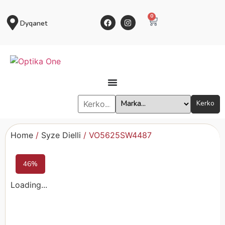
0
Dyqanet
Kerko
Home
/
Syze Dielli
/ VO5625SW4487
46%
Loading...