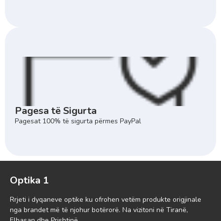
Pagesa të Sigurta
Pagesat 100% të sigurta përmes PayPal
Optika 1
Rrjeti i dyqaneve optike ku ofrohen vetëm produkte origjinale
nga brandet më të njohur botërorë. Na vizitoni në Tiranë,
Elbasan dhe Prishtinë.