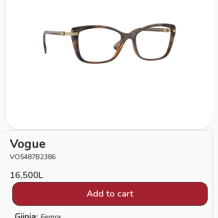
Vogue
VO5487B2386
16,500
L
Add to cart
Gjinia:
Femra