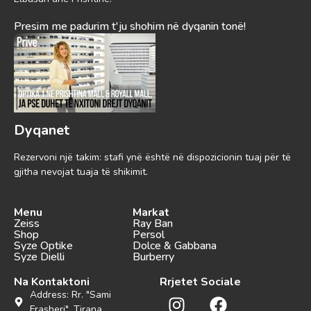
Presim me padurim t'ju shohim në dyqanin tonë!
Dyqanet
Rezervoni një takim: stafi ynë është në dispozicionin tuaj për të
gjitha nevojat tuaja të shikimit.
Menu
Markat
Zeiss
Ray Ban
Shop
Persol
Syze Optike
Dolce & Gabbana
Syze Dielli
Burberry
Na Kontaktoni
Rrjetet Sociale
Address: Rr. "Sami
Frasheri", Tirana