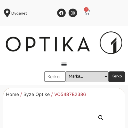
0
Dyqanet
Kerko
Home
/
Syze Optike
/ VO5487B2386