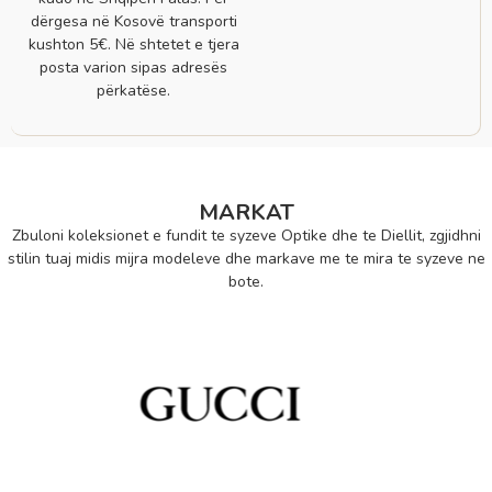
dërgesa në Kosovë transporti
kushton 5€. Në shtetet e tjera
posta varion sipas adresës
përkatëse.
MARKAT
Zbuloni koleksionet e fundit te syzeve Optike dhe te Diellit, zgjidhni
stilin tuaj midis mijra modeleve dhe markave me te mira te syzeve ne
bote.