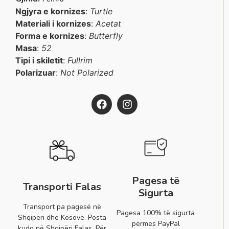
Ngjyra e kornizes
:
Turtle
Materiali i kornizes
:
Acetat
Forma e kornizes
:
Butterfly
Masa
:
52
Tipi i skiletit
:
Fullrim
Polarizuar
:
Not Polarized
Pagesa të
Transporti Falas
Sigurta
Transport pa pagesë në
Pagesa 100% të sigurta
Shqipëri dhe Kosovë. Posta
përmes PayPal
kudo në Shqipëri Falas. Për