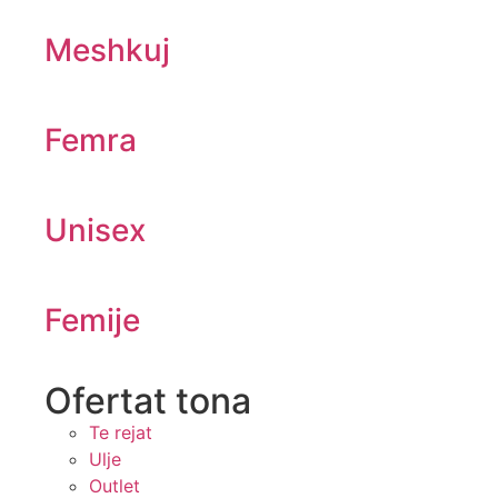
Meshkuj
Femra
Unisex
Femije
Ofertat tona​
Te rejat
Ulje
Outlet