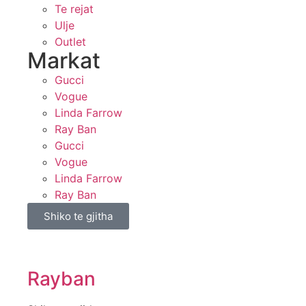
Te rejat
Ulje
Outlet
Markat
Gucci
Vogue
Linda Farrow
Ray Ban
Gucci
Vogue
Linda Farrow
Ray Ban
Shiko te gjitha
Rayban