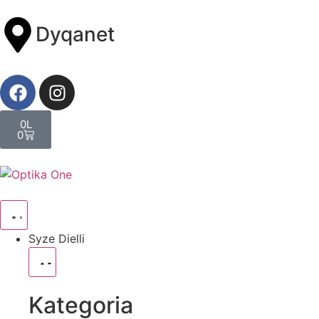
Dyqanet
0
L
0
Syze Dielli
Kategoria