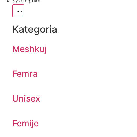
Syze Optike
Kategoria
Meshkuj
Femra
Unisex
Femije