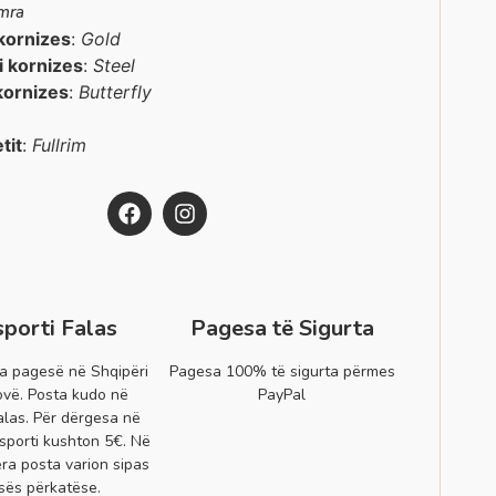
mra
kornizes
:
Gold
 i kornizes
:
Steel
kornizes
:
Butterfly
etit
:
Fullrim
sporti Falas
Pagesa të Sigurta
a pagesë në Shqipëri
Pagesa 100% të sigurta përmes
vë. Posta kudo në
PayPal
alas. Për dërgesa në
sporti kushton 5€. Në
era posta varion sipas
sës përkatëse.