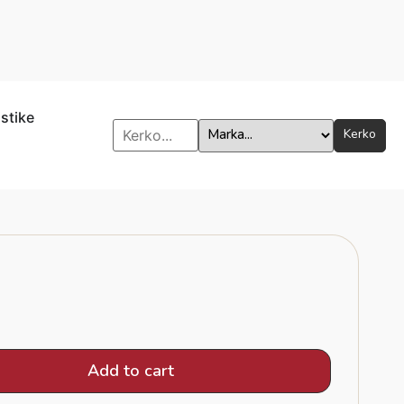
istike
Kerko
Add to cart