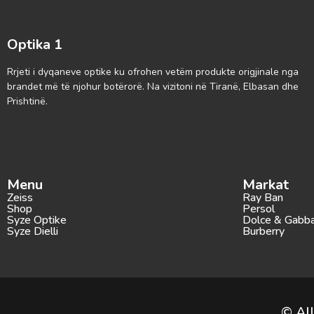
Optika 1
Rrjeti i dyqaneve optike ku ofrohen vetëm produkte origjinale nga
brandet më të njohur botërorë. Na vizitoni në Tiranë, Elbasan dhe
Prishtinë.
Menu
Markat
Zeiss
Ray Ban
Shop
Persol
Syze Optike
Dolce & Gabb
Syze Dielli
Burberry
© All