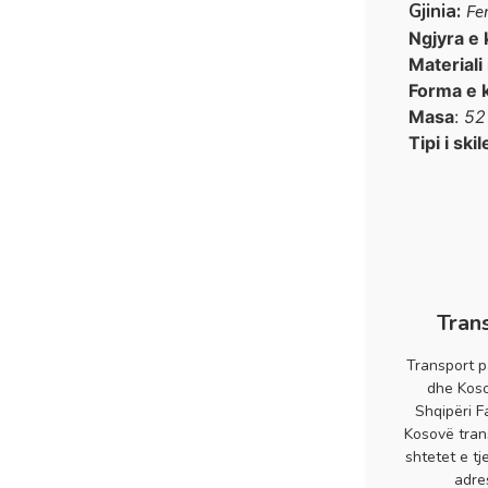
Gjinia:
Fe
Ngjyra e 
Materiali
Forma e 
Masa
:
52
Tipi i skil
Tran
Transport p
dhe Koso
Shqipëri F
Kosovë tran
shtetet e tj
adre