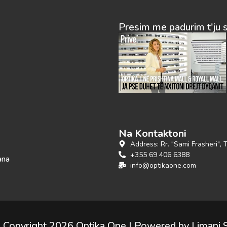
Presim me padurim t'ju 
Na Kontaktoni
Address: Rr. "Sami Frasheri", 
+355 69 406 6388
ana
info@optikaone.com
 Copyright 2026 Optika One | Powered by Limani 