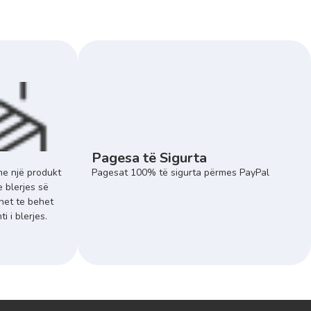
Pagesa të Sigurta
e një produkt
Pagesat 100% të sigurta përmes PayPal
e blerjes së
het te behet
 i blerjes.