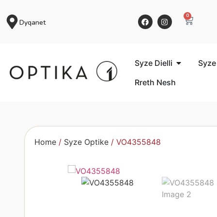
0
Dyqanet
Syze Dielli
Syze
Rreth Nesh
Home
/
Syze Optike
/ VO4355848