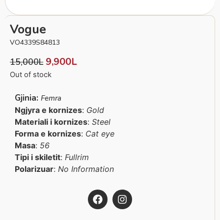
Vogue
VO4339S84813
9,900
L
15,000
L
Out of stock
Gjinia:
Femra
Ngjyra e kornizes
:
Gold
Materiali i kornizes
:
Steel
Forma e kornizes
:
Cat eye
Masa
:
56
Tipi i skiletit
:
Fullrim
Polarizuar
:
No Information