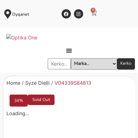
0
Dyqanet
Kerko
Home
/
Syze Dielli
/ VO4339S84813
Sold Out
34%
Loading...