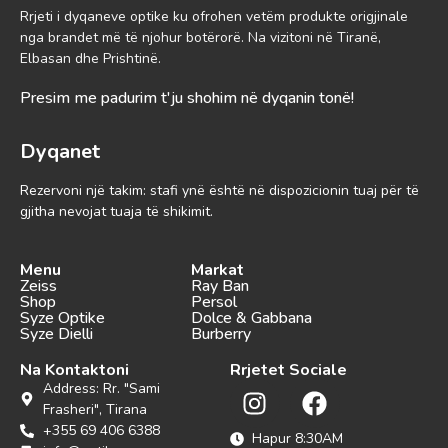
Rrjeti i dyqaneve optike ku ofrohen vetëm produkte origjinale
nga brandet më të njohur botërorë. Na vizitoni në Tiranë,
Elbasan dhe Prishtinë.
Presim me padurim t'ju shohim në dyqanin tonë!
Dyqanet
Rezervoni një takim: stafi ynë është në dispozicionin tuaj për të
gjitha nevojat tuaja të shikimit.
Menu
Markat
Zeiss
Ray Ban
Shop
Persol
Syze Optike
Dolce & Gabbana
Syze Dielli
Burberry
Na Kontaktoni
Rrjetet Sociale
Address: Rr. "Sami
Frasheri", Tirana
+355 69 406 6388
Hapur 8:30AM