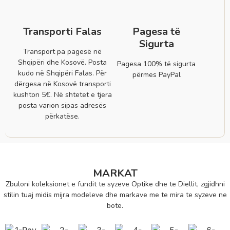
Transporti Falas
Pagesa të
Sigurta
Transport pa pagesë në
Shqipëri dhe Kosovë. Posta
Pagesa 100% të sigurta
kudo në Shqipëri Falas. Për
përmes PayPal
dërgesa në Kosovë transporti
kushton 5€. Në shtetet e tjera
posta varion sipas adresës
përkatëse.
MARKAT
Zbuloni koleksionet e fundit te syzeve Optike dhe te Diellit, zgjidhni
stilin tuaj midis mijra modeleve dhe markave me te mira te syzeve ne
bote.