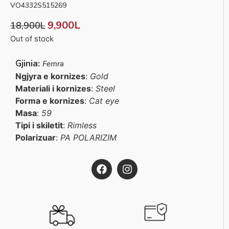
VO4332S515269
9,900
L
18,900
L
Out of stock
Gjinia:
Femra
Ngjyra e kornizes
:
Gold
Materiali i kornizes
:
Steel
Forma e kornizes
:
Cat eye
Masa
:
59
Tipi i skiletit
:
Rimless
Polarizuar
:
PA POLARIZIM