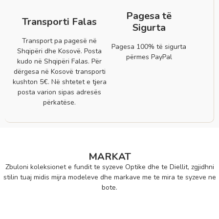
Pagesa të
Transporti Falas
Sigurta
Transport pa pagesë në
Pagesa 100% të sigurta
Shqipëri dhe Kosovë. Posta
përmes PayPal
kudo në Shqipëri Falas. Për
dërgesa në Kosovë transporti
kushton 5€. Në shtetet e tjera
posta varion sipas adresës
përkatëse.
MARKAT
Zbuloni koleksionet e fundit te syzeve Optike dhe te Diellit, zgjidhni
stilin tuaj midis mijra modeleve dhe markave me te mira te syzeve ne
bote.