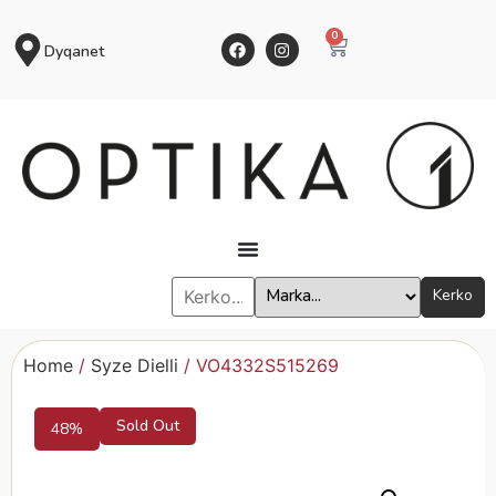
0
Dyqanet
Kerko
Home
/
Syze Dielli
/ VO4332S515269
Sold Out
48%