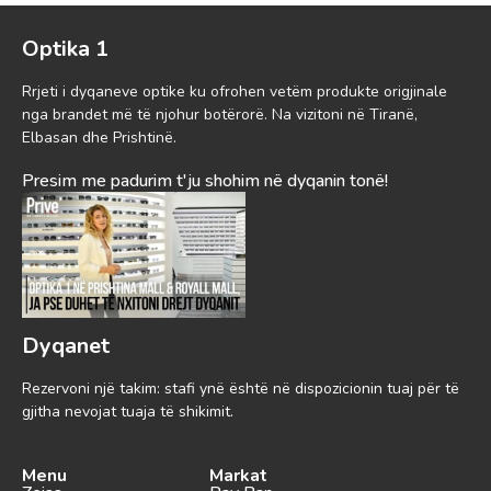
Optika 1
Rrjeti i dyqaneve optike ku ofrohen vetëm produkte origjinale
nga brandet më të njohur botërorë. Na vizitoni në Tiranë,
Elbasan dhe Prishtinë.
Presim me padurim t'ju shohim në dyqanin tonë!
Dyqanet
Rezervoni një takim: stafi ynë është në dispozicionin tuaj për të
gjitha nevojat tuaja të shikimit.
Menu
Markat