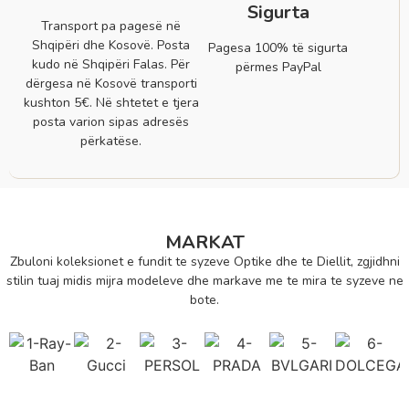
Sigurta
Transport pa pagesë në
Shqipëri dhe Kosovë. Posta
Pagesa 100% të sigurta
kudo në Shqipëri Falas. Për
përmes PayPal
dërgesa në Kosovë transporti
kushton 5€. Në shtetet e tjera
posta varion sipas adresës
përkatëse.
MARKAT
Zbuloni koleksionet e fundit te syzeve Optike dhe te Diellit, zgjidhni
stilin tuaj midis mijra modeleve dhe markave me te mira te syzeve ne
bote.