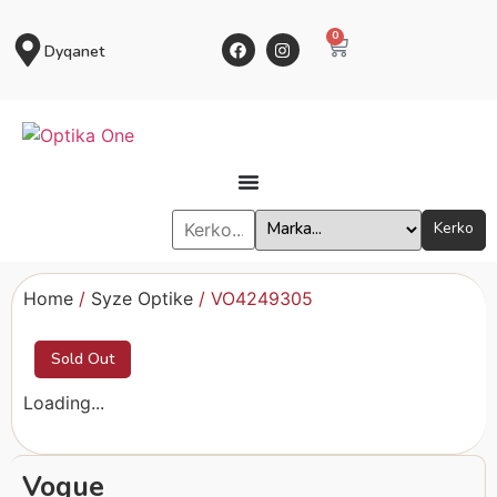
0
Dyqanet
Kerko
Home
/
Syze Optike
/ VO4249305
Sold Out
Loading...
Vogue