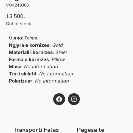
VO4249305
13,500
L
Out of stock
Gjinia:
Femra
Ngjyra e kornizes
:
Gold
Materiali i kornizes
:
Steel
Forma e kornizes
:
Pillow
Masa
:
No Information
Tipi i skiletit
:
No Information
Polarizuar
:
No Information
Transporti Falas
Pagesa të