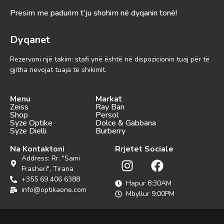
Presim me padurim t'ju shohim në dyqanin tonë!
Dyqanet
Rezervoni një takim: stafi ynë është në dispozicionin tuaj për të
gjitha nevojat tuaja të shikimit.
Menu
Markat
Zeiss
Ray Ban
Shop
Persol
Syze Optike
Dolce & Gabbana
Syze Dielli
Burberry
Na Kontaktoni
Rrjetet Sociale
Address: Rr. "Sami
Frasheri", Tirana
+355 69 406 6388
Hapur 8:30AM
info@optikaone.com
Mbyllur 9:00PM