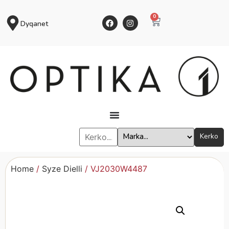
0
Dyqanet
Kerko
Home
/
Syze Dielli
/ VJ2030W4487