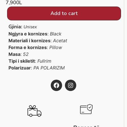
7,900
L
Add to cart
Gjinia:
Unisex
Ngjyra e kornizes
:
Black
Materiali i kornizes
:
Acetat
Forma e kornizes
:
Pillow
Masa
:
52
Tipi i skiletit
:
Fullrim
Polarizuar
:
PA POLARIZIM