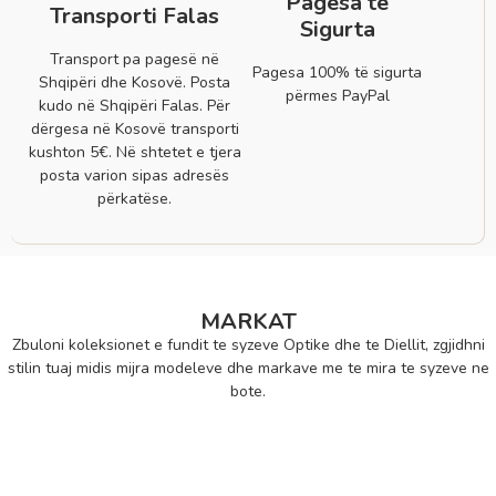
Pagesa të
Transporti Falas
Sigurta
Transport pa pagesë në
Pagesa 100% të sigurta
Shqipëri dhe Kosovë. Posta
përmes PayPal
kudo në Shqipëri Falas. Për
dërgesa në Kosovë transporti
kushton 5€. Në shtetet e tjera
posta varion sipas adresës
përkatëse.
MARKAT
Zbuloni koleksionet e fundit te syzeve Optike dhe te Diellit, zgjidhni
stilin tuaj midis mijra modeleve dhe markave me te mira te syzeve ne
bote.