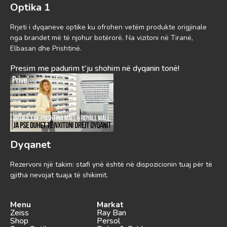
Optika 1
Rrjeti i dyqaneve optike ku ofrohen vetëm produkte origjinale
nga brandet më të njohur botërorë. Na vizitoni në Tiranë,
Elbasan dhe Prishtinë.
Presim me padurim t'ju shohim në dyqanin tonë!
Dyqanet
Rezervoni një takim: stafi ynë është në dispozicionin tuaj për të
gjitha nevojat tuaja të shikimit.
Menu
Markat
Zeiss
Ray Ban
Shop
Persol