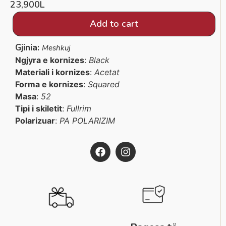
23,900
L
Add to cart
Gjinia:
Meshkuj
Ngjyra e kornizes
:
Black
Materiali i kornizes
:
Acetat
Forma e kornizes
:
Squared
Masa
:
52
Tipi i skiletit
:
Fullrim
Polarizuar
:
PA POLARIZIM