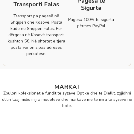
Pagesa të
Transporti Falas
Sigurta
Transport pa pagesë në
Pagesa 100% të sigurta
Shqipëri dhe Kosovë. Posta
përmes PayPal
kudo në Shqipëri Falas. Për
dërgesa në Kosovë transporti
kushton 5€. Në shtetet e tjera
posta varion sipas adresës
përkatëse.
MARKAT
Zbuloni koleksionet e fundit te syzeve Optike dhe te Diellit, zgjidhni
stilin tuaj midis mijra modeleve dhe markave me te mira te syzeve ne
bote.