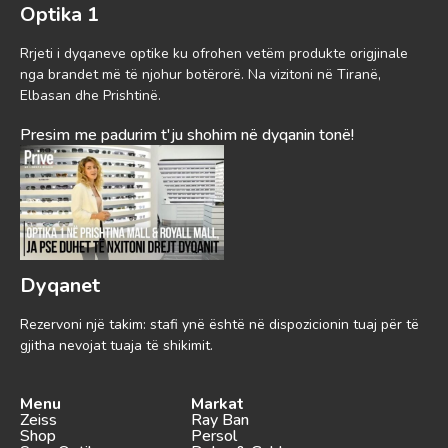
Optika 1
Rrjeti i dyqaneve optike ku ofrohen vetëm produkte origjinale
nga brandet më të njohur botërorë. Na vizitoni në Tiranë,
Elbasan dhe Prishtinë.
Presim me padurim t'ju shohim në dyqanin tonë!
Dyqanet
Rezervoni një takim: stafi ynë është në dispozicionin tuaj për të
gjitha nevojat tuaja të shikimit.
Menu
Markat
Zeiss
Ray Ban
Shop
Persol