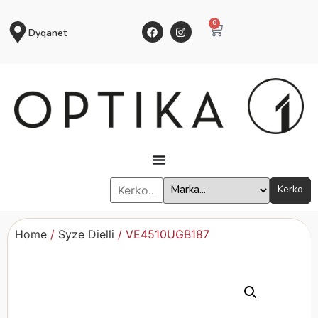
0
Dyqanet
Kerko
Home
/
Syze Dielli
/ VE4510UGB187