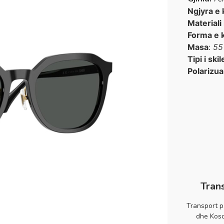
Ngjyra e 
Materiali
Forma e 
Masa
:
55
Tipi i skil
Polarizua
Tran
Transport p
dhe Koso