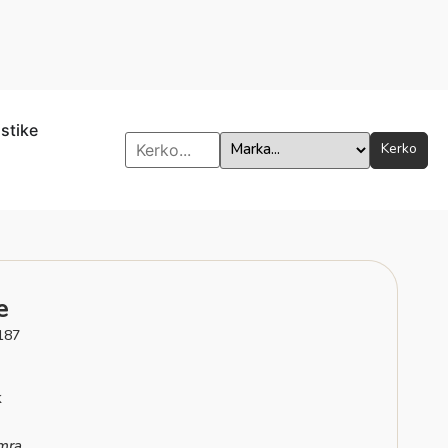
istike
Kerko
e
187
k
mra