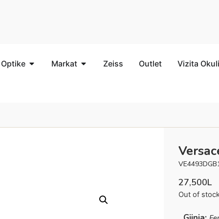
 Optike
Markat
Zeiss
Outlet
Vizita Okul
Versac
VE4493DGB
27,500
L
Out of stoc
Gjinia:
Fe