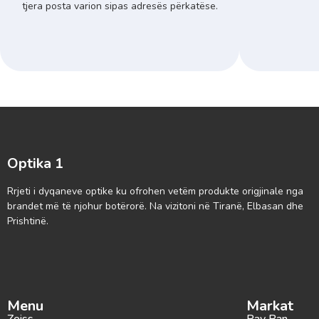
tjera posta varion sipas adresës përkatëse.
Optika 1
Rrjeti i dyqaneve optike ku ofrohen vetëm produkte origjinale nga
brandet më të njohur botërorë. Na vizitoni në Tiranë, Elbasan dhe
Prishtinë.
Menu
Markat
Zeiss
Ray Ban