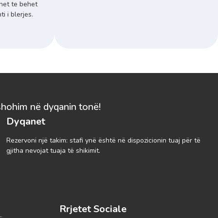
het te behet
 i blerjes.
shohim në dyqanin tonë!
Dyqanet
Rezervoni një takim: stafi ynë është në dispozicionin tuaj për të
gjitha nevojat tuaja të shikimit.
Rrjetet Sociale