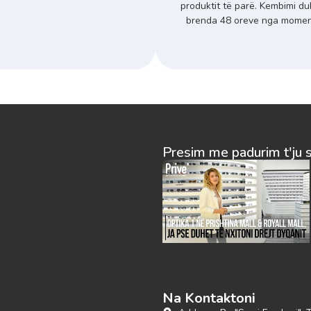
produktit të parë. Kembimi du
brenda 48 oreve nga momenti
Presim me padurim t'ju 
Na Kontaktoni