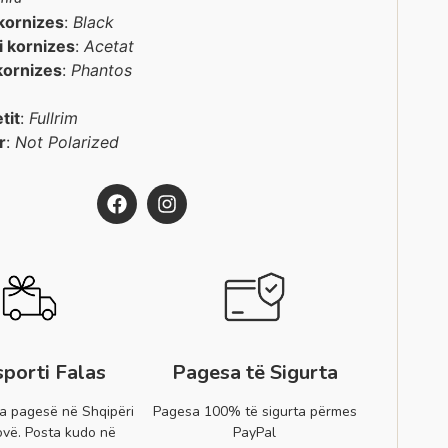
kornizes
:
Black
 i kornizes
:
Acetat
kornizes
:
Phantos
etit
:
Fullrim
r
:
Not Polarized
sporti Falas
Pagesa të Sigurta
a pagesë në Shqipëri
Pagesa 100% të sigurta përmes
vë. Posta kudo në
PayPal