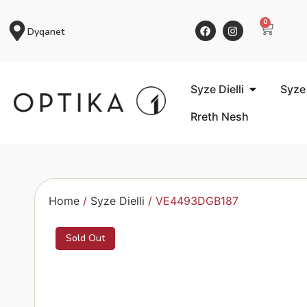
0
Dyqanet
Syze Dielli
Syze
Rreth Nesh
Home
/
Syze Dielli
/ VE4493DGB187
Sold Out