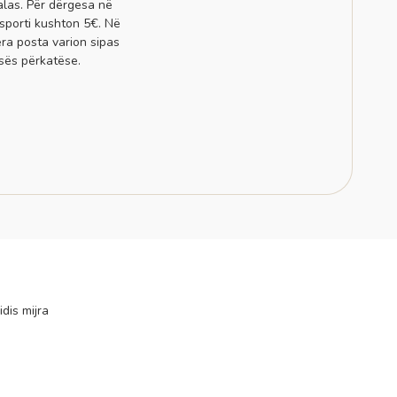
alas. Për dërgesa në
sporti kushton 5€. Në
era posta varion sipas
sës përkatëse.
idis mijra