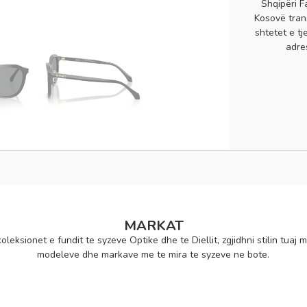
Shqipëri F
Kosovë tran
shtetet e tj
adre
MARKAT
oleksionet e fundit te syzeve Optike dhe te Diellit, zgjidhni stilin tuaj m
modeleve dhe markave me te mira te syzeve ne bote.