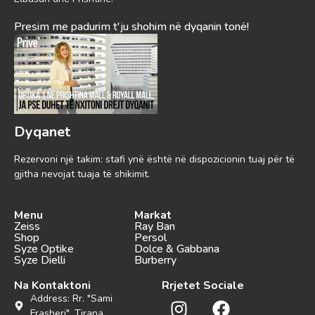
Presim me padurim t'ju shohim në dyqanin tonë!
Dyqanet
Rezervoni një takim: stafi ynë është në dispozicionin tuaj për të
gjitha nevojat tuaja të shikimit.
Menu
Markat
Zeiss
Ray Ban
Shop
Persol
Syze Optike
Dolce & Gabbana
Syze Dielli
Burberry
Na Kontaktoni
Rrjetet Sociale
Address: Rr. "Sami
Frasheri", Tirana