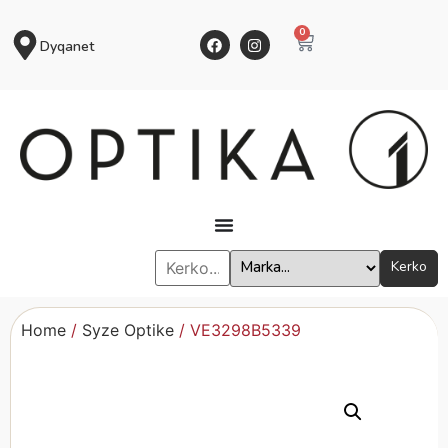
0
Dyqanet
Kerko
Home
/
Syze Optike
/ VE3298B5339