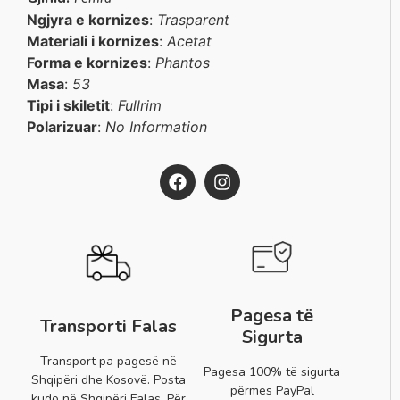
Ngjyra e kornizes
:
Trasparent
Materiali i kornizes
:
Acetat
Forma e kornizes
:
Phantos
Masa
:
53
Tipi i skiletit
:
Fullrim
Polarizuar
:
No Information
Pagesa të
Transporti Falas
Sigurta
Transport pa pagesë në
Pagesa 100% të sigurta
Shqipëri dhe Kosovë. Posta
përmes PayPal
kudo në Shqipëri Falas. Për