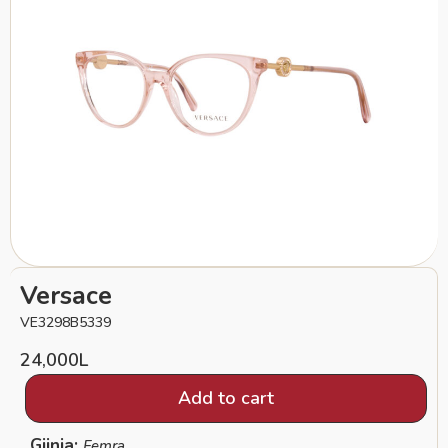
Versace
VE3298B5339
24,000
L
Add to cart
Gjinia:
Femra