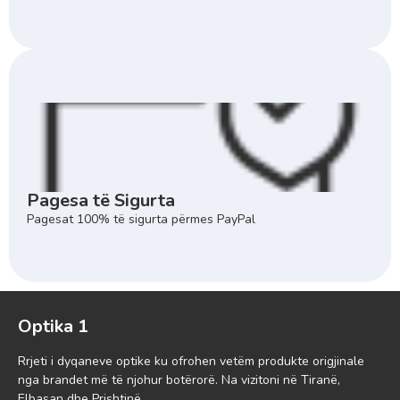
Pagesa të Sigurta
Pagesat 100% të sigurta përmes PayPal
Optika 1
Rrjeti i dyqaneve optike ku ofrohen vetëm produkte origjinale
nga brandet më të njohur botërorë. Na vizitoni në Tiranë,
Elbasan dhe Prishtinë.