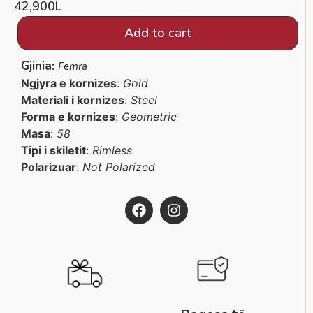
42,900
L
Add to cart
Gjinia:
Femra
Ngjyra e kornizes
:
Gold
Materiali i kornizes
:
Steel
Forma e kornizes
:
Geometric
Masa
:
58
Tipi i skiletit
:
Rimless
Polarizuar
:
Not Polarized