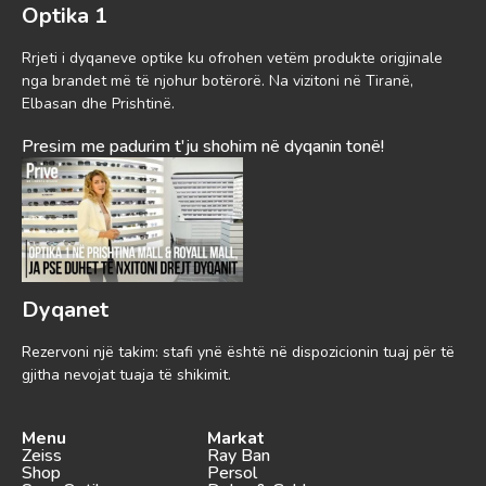
Optika 1
Rrjeti i dyqaneve optike ku ofrohen vetëm produkte origjinale
nga brandet më të njohur botërorë. Na vizitoni në Tiranë,
Elbasan dhe Prishtinë.
Presim me padurim t'ju shohim në dyqanin tonë!
Dyqanet
Rezervoni një takim: stafi ynë është në dispozicionin tuaj për të
gjitha nevojat tuaja të shikimit.
Menu
Markat
Zeiss
Ray Ban
Shop
Persol