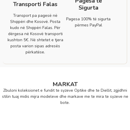
Pagesa të
Transporti Falas
Sigurta
Transport pa pagesë në
Pagesa 100% të sigurta
Shqipëri dhe Kosovë. Posta
përmes PayPal
kudo në Shqipëri Falas. Për
dërgesa në Kosovë transporti
kushton 5€. Në shtetet e tjera
posta varion sipas adresës
përkatëse.
MARKAT
Zbuloni koleksionet e fundit te syzeve Optike dhe te Diellit, zgjidhni
stilin tuaj midis mijra modeleve dhe markave me te mira te syzeve ne
bote.