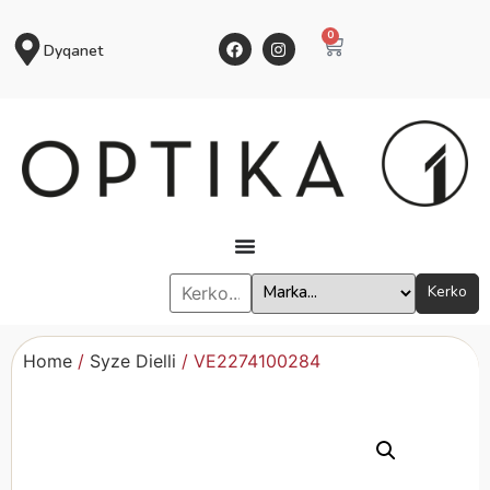
0
Dyqanet
Kerko
Home
/
Syze Dielli
/ VE2274100284