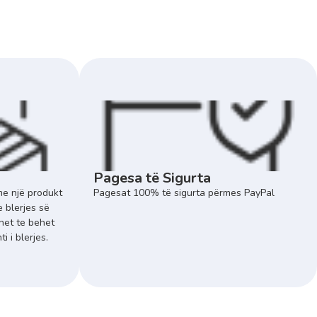
Pagesa të Sigurta
e një produkt
Pagesat 100% të sigurta përmes PayPal
e blerjes së
het te behet
 i blerjes.