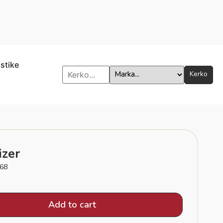
istike
Kerko
izer
68
Add to cart