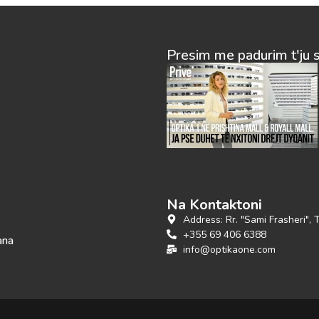
Presim me padurim t'ju 
Na Kontaktoni
Address: Rr. "Sami Frasheri", 
+355 69 406 6388
ana
info@optikaone.com