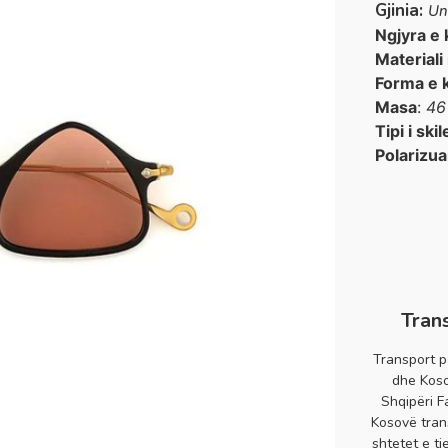
Gjinia:
Un
Ngjyra e 
Materiali
Forma e 
Masa
:
46
Tipi i skil
Polarizua
Tran
Transport p
dhe Koso
Shqipëri F
Kosovë tran
shtetet e tj