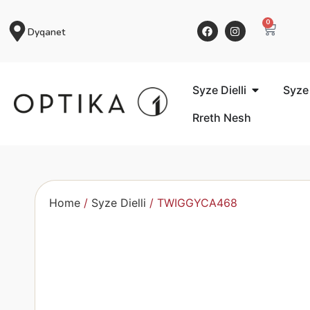
0
Dyqanet
Syze Dielli
Syze
Rreth Nesh
Home
/
Syze Dielli
/ TWIGGYCA468