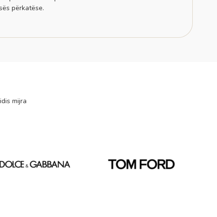
sës përkatëse.
idis mijra