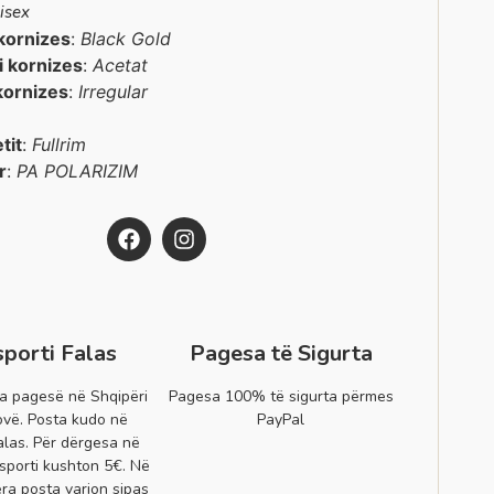
isex
kornizes
:
Black Gold
 i kornizes
:
Acetat
kornizes
:
Irregular
etit
:
Fullrim
r
:
PA POLARIZIM
sporti Falas
Pagesa të Sigurta
a pagesë në Shqipëri
Pagesa 100% të sigurta përmes
vë. Posta kudo në
PayPal
alas. Për dërgesa në
sporti kushton 5€. Në
era posta varion sipas