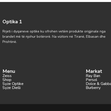
Optika 1
Rrjeti i dyqaneve optike ku ofrohen vetëm produkte origjinale nga
brandet më të njohur botërorë. Na vizitoni në Tiranë, Elbasan dhe
Prishtinë.
Menu
Markat
Zeiss
Ray Ban
Shop
Persol
Syze Optike
Dolce & Gabb
Syze Dielli
Burberry