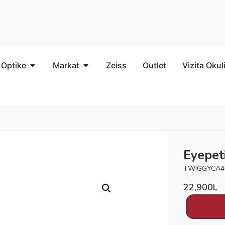
 Optike
Markat
Zeiss
Outlet
Vizita Okul
Eyepet
TWIGGYCA4
22,900
L