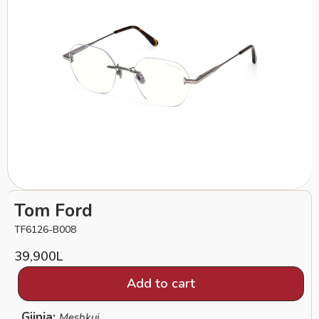
Tom Ford
TF6126-B008
39,900
L
Add to cart
Gjinia:
Meshkuj