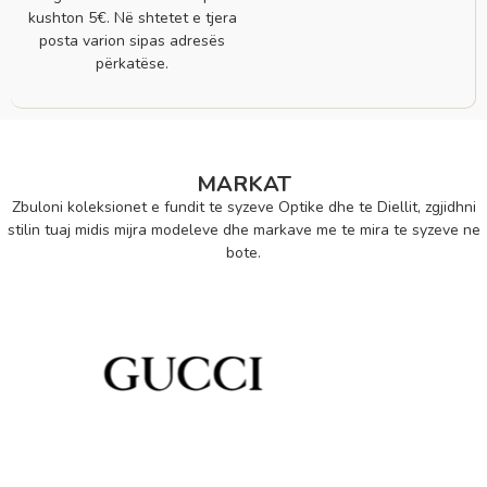
kushton 5€. Në shtetet e tjera
posta varion sipas adresës
përkatëse.
MARKAT
Zbuloni koleksionet e fundit te syzeve Optike dhe te Diellit, zgjidhni
stilin tuaj midis mijra modeleve dhe markave me te mira te syzeve ne
bote.