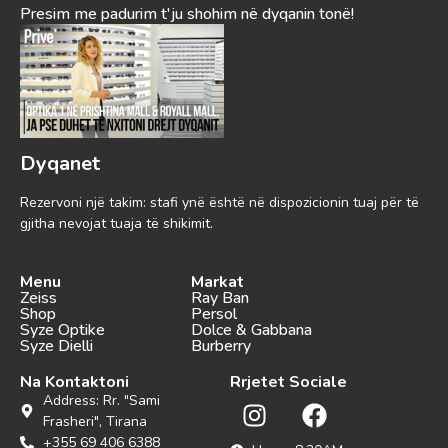
Presim me padurim t'ju shohim në dyqanin tonë!
Dyqanet
Rezervoni një takim: stafi ynë është në dispozicionin tuaj për të
gjitha nevojat tuaja të shikimit.
Menu
Markat
Zeiss
Ray Ban
Shop
Persol
Syze Optike
Dolce & Gabbana
Syze Dielli
Burberry
Na Kontaktoni
Rrjetet Sociale
Address: Rr. "Sami
Frasheri", Tirana
+355 69 406 6388