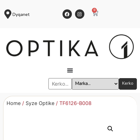
0
Dyqanet
Kerko
Home
/
Syze Optike
/ TF6126-B008