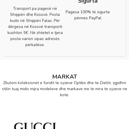
Sigurta
Transport pa pagesë në
Pagesa 100% të sigurta
Shqipëri dhe Kosovë. Posta
përmes PayPal
kudo në Shqipëri Falas. Për
dërgesa në Kosovë transporti
kushton 5€. Në shtetet e tjera
posta varion sipas adresës
përkatëse.
MARKAT
Zbuloni koleksionet e fundit te syzeve Optike dhe te Diellit, zgjidhni
stilin tuaj midis mijra modeleve dhe markave me te mira te syzeve ne
bote.