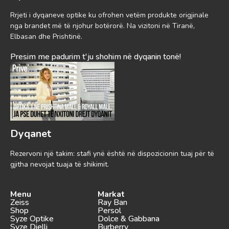
Rrjeti i dyqaneve optike ku ofrohen vetëm produkte origjinale
nga brandet më të njohur botërorë. Na vizitoni në Tiranë,
Elbasan dhe Prishtinë.
Presim me padurim t'ju shohim në dyqanin tonë!
Dyqanet
Rezervoni një takim: stafi ynë është në dispozicionin tuaj për të
gjitha nevojat tuaja të shikimit.
Menu
Markat
Zeiss
Ray Ban
Shop
Persol
Syze Optike
Dolce & Gabbana
Syze Dielli
Burberry