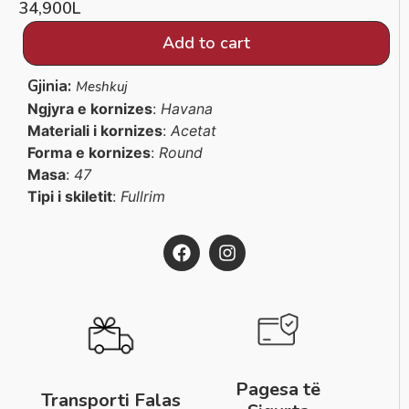
34,900
L
Add to cart
Gjinia:
Meshkuj
Ngjyra e kornizes
:
Havana
Materiali i kornizes
:
Acetat
Forma e kornizes
:
Round
Masa
:
47
Tipi i skiletit
:
Fullrim
Pagesa të
Transporti Falas