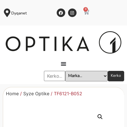
0
Dyqanet
Kerko
Home
/
Syze Optike
/ TF6121-B052