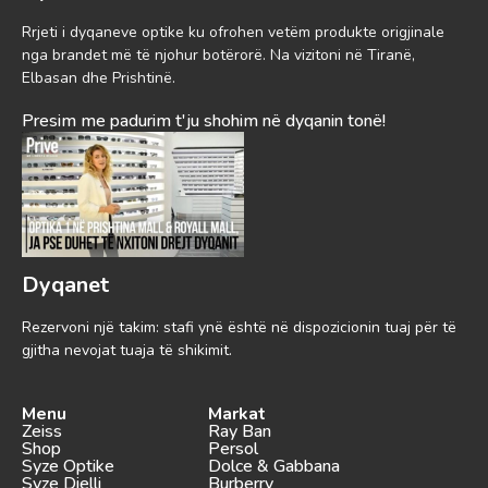
Rrjeti i dyqaneve optike ku ofrohen vetëm produkte origjinale
nga brandet më të njohur botërorë. Na vizitoni në Tiranë,
Elbasan dhe Prishtinë.
Presim me padurim t'ju shohim në dyqanin tonë!
Dyqanet
Rezervoni një takim: stafi ynë është në dispozicionin tuaj për të
gjitha nevojat tuaja të shikimit.
Menu
Markat
Zeiss
Ray Ban
Shop
Persol
Syze Optike
Dolce & Gabbana
Syze Dielli
Burberry