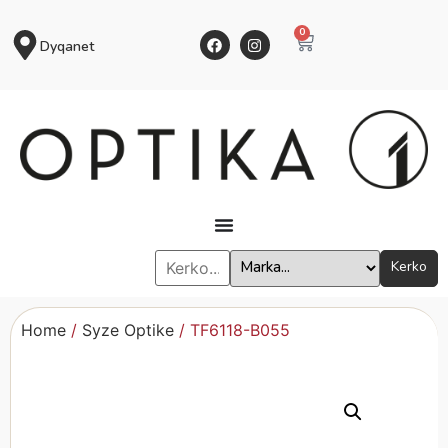
0
Dyqanet
Kerko
Home
/
Syze Optike
/ TF6118-B055