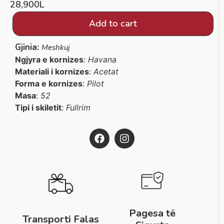
28,900
L
Add to cart
Gjinia:
Meshkuj
Ngjyra e kornizes
:
Havana
Materiali i kornizes
:
Acetat
Forma e kornizes
:
Pilot
Masa
:
52
Tipi i skiletit
:
Fullrim
Pagesa të
Transporti Falas