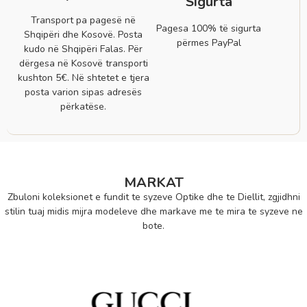
Sigurta
Transport pa pagesë në
Pagesa 100% të sigurta
Shqipëri dhe Kosovë. Posta
përmes PayPal
kudo në Shqipëri Falas. Për
dërgesa në Kosovë transporti
kushton 5€. Në shtetet e tjera
posta varion sipas adresës
përkatëse.
MARKAT
Zbuloni koleksionet e fundit te syzeve Optike dhe te Diellit, zgjidhni
stilin tuaj midis mijra modeleve dhe markave me te mira te syzeve ne
bote.