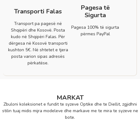
Pagesa të
Transporti Falas
Sigurta
Transport pa pagesë në
Pagesa 100% të sigurta
Shqipëri dhe Kosovë. Posta
përmes PayPal
kudo në Shqipëri Falas. Për
dërgesa në Kosovë transporti
kushton 5€. Në shtetet e tjera
posta varion sipas adresës
përkatëse.
MARKAT
Zbuloni koleksionet e fundit te syzeve Optike dhe te Diellit, zgjidhni
stilin tuaj midis mijra modeleve dhe markave me te mira te syzeve ne
bote.