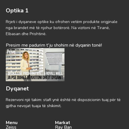
Optika 1
Rrjeti i dyqaneve optike ku ofrohen vetëm produkte origjinale
nga brandet më të njohur botërorë. Na vizitoni në Tiranë,
Elbasan dhe Prishtinë.
Presim me padurim t'ju shohim në dyqanin tonë!
Dyqanet
Rezervoni një takim: stafi ynë është në dispozicionin tuaj për të
gjitha nevojat tuaja të shikimit.
Menu
Markat
Zeiss
Ray Ban