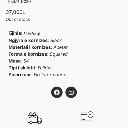
TF5874-B020
37,000
L
Out of stock
Gjinia:
Meshkuj
Ngjyra e kornizes
:
Black
Materiali i kornizes
:
Acetat
Forma e kornizes
:
Squared
Masa
:
54
Tipi i skiletit
:
Fullrim
Polarizuar
:
No Information