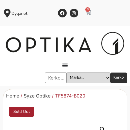
0
Dyqanet
Kerko
Home
/
Syze Optike
/ TF5874-B020
Sold Out