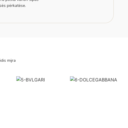
sës përkatëse.
idis mijra