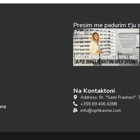
Presim me padurim t'ju 
Na Kontaktoni
Address: Rr. "Sami Frasheri", 
+355 69 406 6388
ana
info@optikaone.com