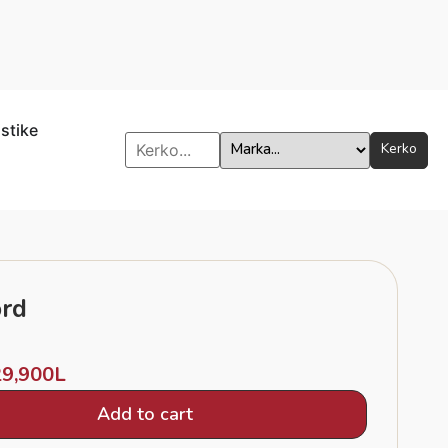
istike
Kerko
rd
29,900
L
Add to cart