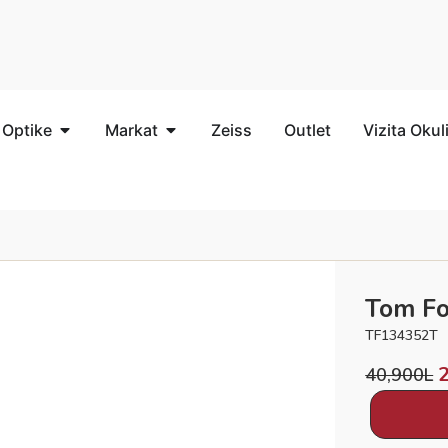
 Optike
Markat
Zeiss
Outlet
Vizita Okul
Tom Fo
TF134352T
40,900
L