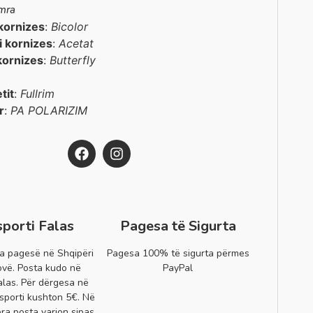
mra
kornizes
:
Bicolor
 i kornizes
:
Acetat
kornizes
:
Butterfly
etit
:
Fullrim
r
:
PA POLARIZIM
sporti Falas
Pagesa të Sigurta
a pagesë në Shqipëri
Pagesa 100% të sigurta përmes
vë. Posta kudo në
PayPal
alas. Për dërgesa në
sporti kushton 5€. Në
era posta varion sipas