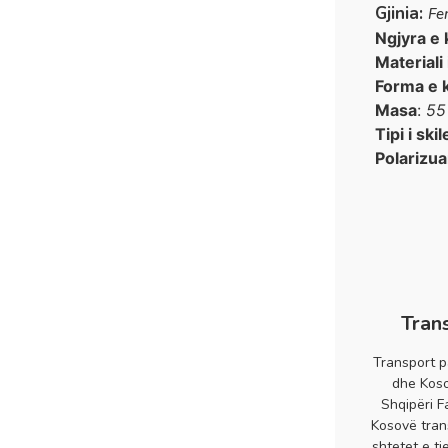
Gjinia:
Fe
Ngjyra e 
Materiali
Forma e 
Masa
:
55
Tipi i skil
Polarizua
Tran
Transport p
dhe Koso
Shqipëri F
Kosovë tran
shtetet e tj