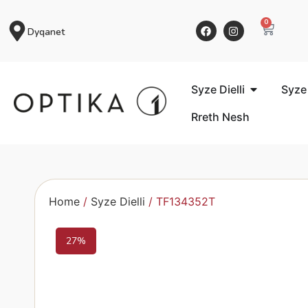
0
Dyqanet
Syze Dielli
Syze
Rreth Nesh
Home
/
Syze Dielli
/ TF134352T
27%