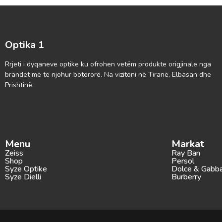
Optika 1
Rrjeti i dyqaneve optike ku ofrohen vetëm produkte origjinale nga
brandet më të njohur botërorë. Na vizitoni në Tiranë, Elbasan dhe
Prishtinë.
Menu
Markat
Zeiss
Ray Ban
Shop
Persol
Syze Optike
Dolce & Gabb
Syze Dielli
Burberry