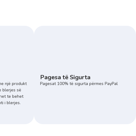
Pagesa të Sigurta
e një produkt
Pagesat 100% të sigurta përmes PayPal
e blerjes së
het te behet
 i blerjes.