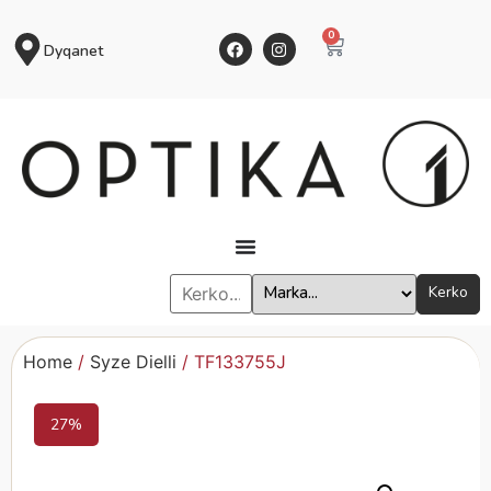
0
Dyqanet
Kerko
Home
/
Syze Dielli
/ TF133755J
27%