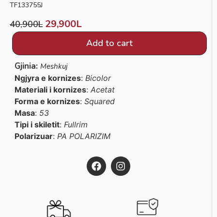
TF133755J
29,900
L
40,900
L
Add to cart
Gjinia:
Meshkuj
Ngjyra e kornizes
:
Bicolor
Materiali i kornizes
:
Acetat
Forma e kornizes
:
Squared
Masa
:
53
Tipi i skiletit
:
Fullrim
Polarizuar
:
PA POLARIZIM