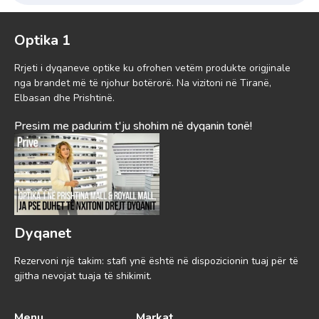
Optika 1
Rrjeti i dyqaneve optike ku ofrohen vetëm produkte origjinale
nga brandet më të njohur botërorë. Na vizitoni në Tiranë,
Elbasan dhe Prishtinë.
Presim me padurim t'ju shohim në dyqanin tonë!
Dyqanet
Rezervoni një takim: stafi ynë është në dispozicionin tuaj për të
gjitha nevojat tuaja të shikimit.
Menu
Markat