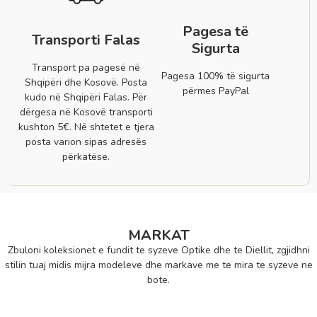
Pagesa të
Transporti Falas
Sigurta
Transport pa pagesë në
Pagesa 100% të sigurta
Shqipëri dhe Kosovë. Posta
përmes PayPal
kudo në Shqipëri Falas. Për
dërgesa në Kosovë transporti
kushton 5€. Në shtetet e tjera
posta varion sipas adresës
përkatëse.
MARKAT
Zbuloni koleksionet e fundit te syzeve Optike dhe te Diellit, zgjidhni
stilin tuaj midis mijra modeleve dhe markave me te mira te syzeve ne
bote.