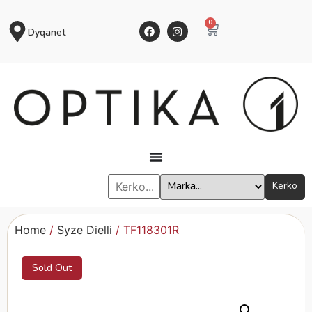
0
Dyqanet
Kerko
Home
/
Syze Dielli
/ TF118301R
Sold Out