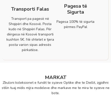
Pagesa të
Transporti Falas
Sigurta
Transport pa pagesë në
Pagesa 100% të sigurta
Shqipëri dhe Kosovë. Posta
përmes PayPal
kudo në Shqipëri Falas. Për
dërgesa në Kosovë transporti
kushton 5€. Në shtetet e tjera
posta varion sipas adresës
përkatëse.
MARKAT
Zbuloni koleksionet e fundit te syzeve Optike dhe te Diellit, zgjidhni
stilin tuaj midis mijra modeleve dhe markave me te mira te syzeve ne
bote.