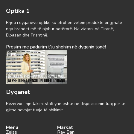
Optika 1
Rrjeti i dyqaneve optike ku ofrohen vetëm produkte origjinale
nga brandet më të njohur botërorë. Na vizitoni në Tiranë,
Elbasan dhe Prishtinë.
Presim me padurim t'ju shohim në dyqanin tonë!
Dyqanet
Rezervoni një takim: stafi ynë është në dispozicionin tuaj për të
gjitha nevojat tuaja të shikimit.
Menu
Markat
Zeiss
Ray Ban