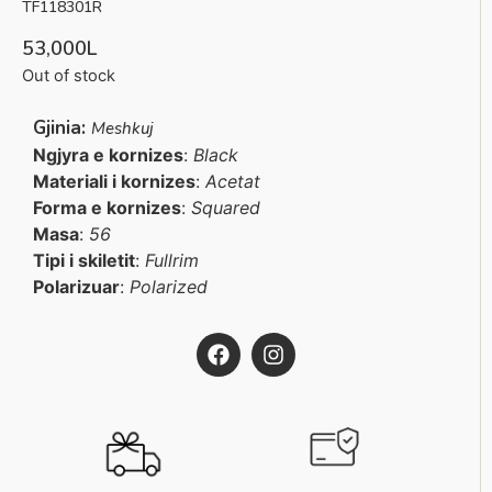
TF118301R
53,000
L
Out of stock
Gjinia:
Meshkuj
Ngjyra e kornizes
:
Black
Materiali i kornizes
:
Acetat
Forma e kornizes
:
Squared
Masa
:
56
Tipi i skiletit
:
Fullrim
Polarizuar
:
Polarized