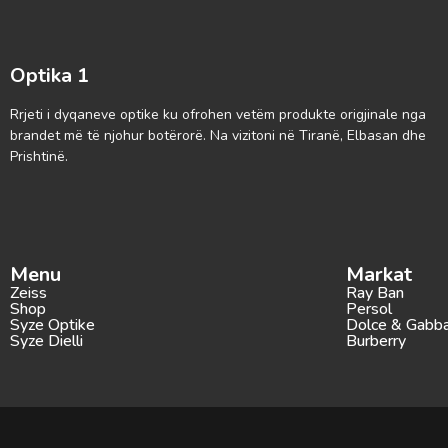
Optika 1
Rrjeti i dyqaneve optike ku ofrohen vetëm produkte origjinale nga
brandet më të njohur botërorë. Na vizitoni në Tiranë, Elbasan dhe
Prishtinë.
Menu
Markat
Zeiss
Ray Ban
Shop
Persol
Syze Optike
Dolce & Gabb
Syze Dielli
Burberry