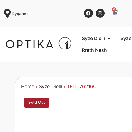
0
Dyqanet
Syze Dielli
Syze
Rreth Nesh
Home
/
Syze Dielli
/ TF11076216C
Sold Out