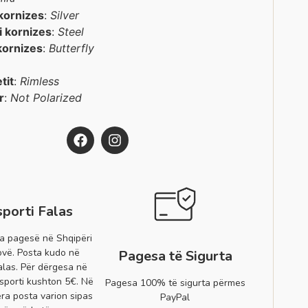
kornizes
:
Silver
 i kornizes
:
Steel
kornizes
:
Butterfly
etit
:
Rimless
r
:
Not Polarized
sporti Falas
a pagesë në Shqipëri
vë. Posta kudo në
Pagesa të Sigurta
alas. Për dërgesa në
sporti kushton 5€. Në
Pagesa 100% të sigurta përmes
era posta varion sipas
PayPal