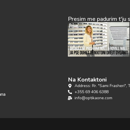
Presim me padurim t'ju 
Na Kontaktoni
Address: Rr. "Sami Frasheri", 
+355 69 406 6388
ana
info@optikaone.com