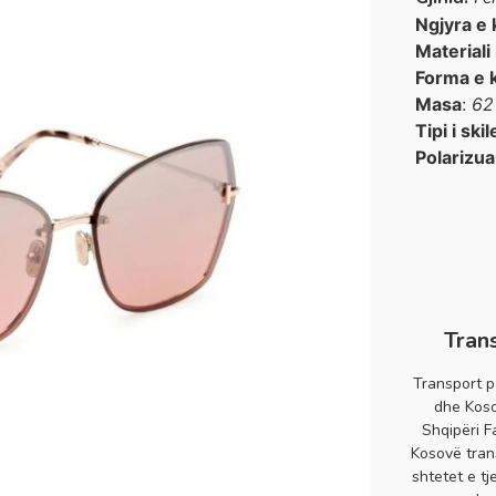
Ngjyra e 
Materiali
Forma e 
Masa
:
62
Tipi i skil
Polarizua
Tran
Transport p
dhe Koso
Shqipëri F
Kosovë tran
shtetet e tj