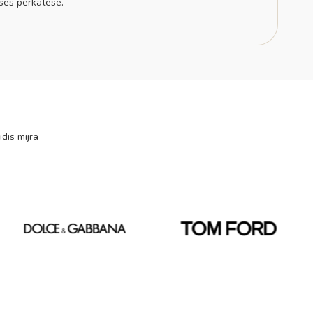
sës përkatëse.
idis mijra