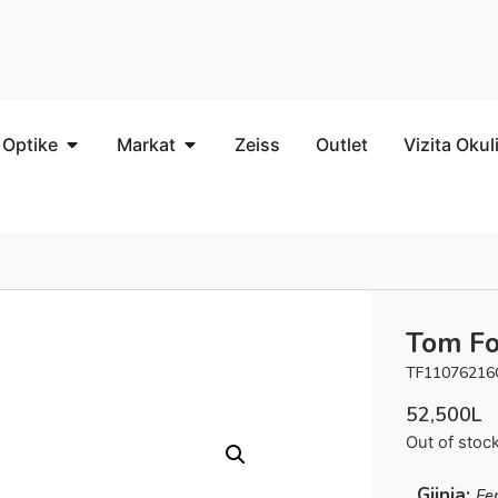
 Optike
Markat
Zeiss
Outlet
Vizita Okul
Tom Fo
TF11076216
52,500
L
Out of stoc
Gjinia:
Fe