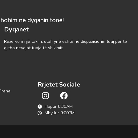
shohim në dyqanin tonë!
Dyqanet
Rezervoni një takim: stafi ynë është në dispozicionin tuaj për të
gjitha nevojat tuaja të shikimit.
Rrjetet Sociale
Tirana
Hapur 8:30AM
Mbyllur 9:00PM