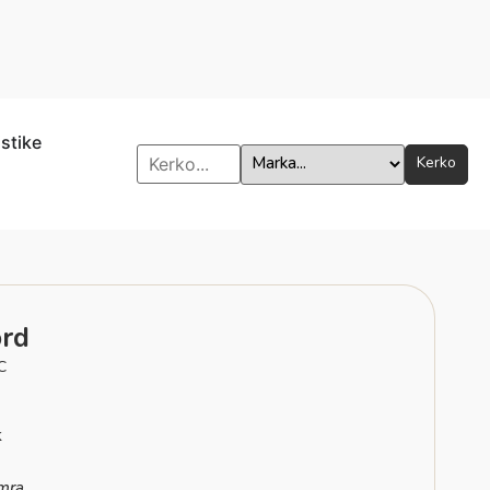
istike
Kerko
rd
C
k
mra