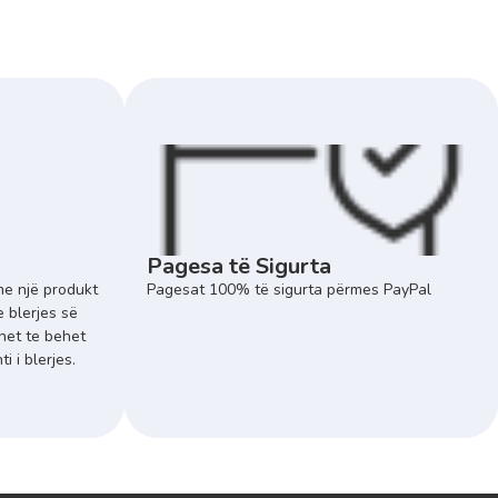
Pagesa të Sigurta
e një produkt
Pagesat 100% të sigurta përmes PayPal
e blerjes së
het te behet
 i blerjes.