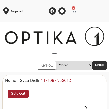
0
Dyqanet
Kerko
Home
/
Syze Dielli
/ TF1097N5301D
Sold Out