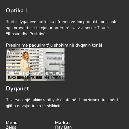
Optika 1
Rrjeti i dyqaneve optike ku ofrohen vetëm produkte origjinale
nga brandet më të njohur botërorë. Na vizitoni në Tiranë,
Elbasan dhe Prishtinë.
Presim me padurim t'ju shohim në dyqanin tonë!
Dyqanet
Rezervoni një takim: stafi ynë është në dispozicionin tuaj për të
gjitha nevojat tuaja të shikimit.
Menu
Markat
Zeiss
Ray Ban