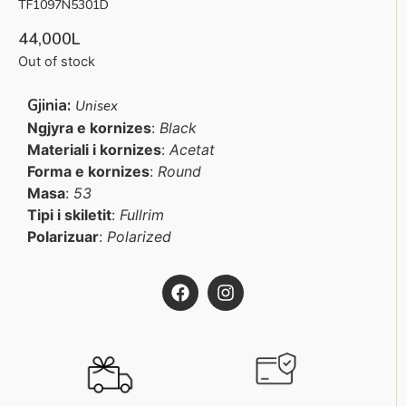
TF1097N5301D
44,000
L
Out of stock
Gjinia:
Unisex
Ngjyra e kornizes
:
Black
Materiali i kornizes
:
Acetat
Forma e kornizes
:
Round
Masa
:
53
Tipi i skiletit
:
Fullrim
Polarizuar
:
Polarized