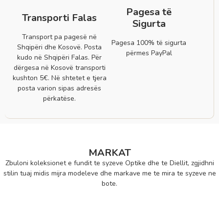
Pagesa të
Transporti Falas
Sigurta
Transport pa pagesë në
Pagesa 100% të sigurta
Shqipëri dhe Kosovë. Posta
përmes PayPal
kudo në Shqipëri Falas. Për
dërgesa në Kosovë transporti
kushton 5€. Në shtetet e tjera
posta varion sipas adresës
përkatëse.
MARKAT
Zbuloni koleksionet e fundit te syzeve Optike dhe te Diellit, zgjidhni
stilin tuaj midis mijra modeleve dhe markave me te mira te syzeve ne
bote.