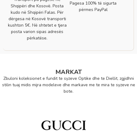
Pagesa 100% të sigurta
Shqipëri dhe Kosovë. Posta
përmes PayPal
kudo në Shqipëri Falas. Për
dërgesa në Kosovë transporti
kushton 5€. Në shtetet e tjera
posta varion sipas adresës
përkatëse.
MARKAT
Zbuloni koleksionet e fundit te syzeve Optike dhe te Diellit, zgjidhni
stilin tuaj midis mijra modeleve dhe markave me te mira te syzeve ne
bote.