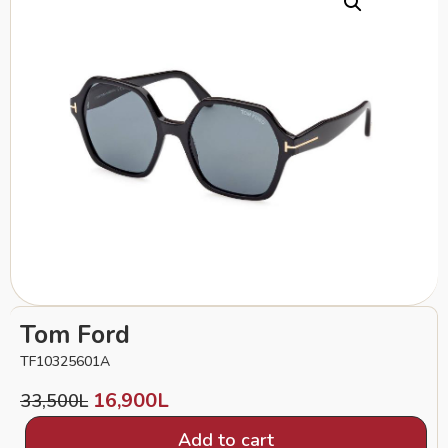
Tom Ford
TF10325601A
16,900
L
33,500
L
Add to cart