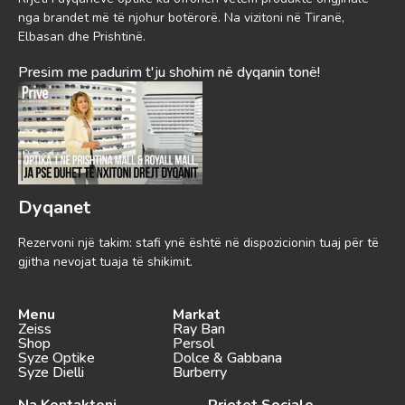
nga brandet më të njohur botërorë. Na vizitoni në Tiranë,
Elbasan dhe Prishtinë.
Presim me padurim t'ju shohim në dyqanin tonë!
Dyqanet
Rezervoni një takim: stafi ynë është në dispozicionin tuaj për të
gjitha nevojat tuaja të shikimit.
Menu
Markat
Zeiss
Ray Ban
Shop
Persol
Syze Optike
Dolce & Gabbana
Syze Dielli
Burberry