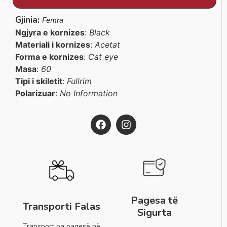
Gjinia:
Femra
Ngjyra e kornizes
:
Black
Materiali i kornizes
:
Acetat
Forma e kornizes
:
Cat eye
Masa
:
60
Tipi i skiletit
:
Fullrim
Polarizuar
:
No Information
Pagesa të
Transporti Falas
Sigurta
Transport pa pagesë në