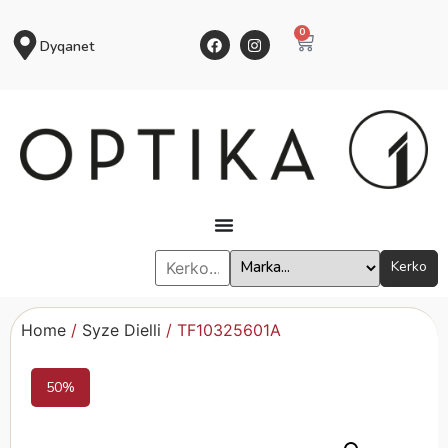
0
Dyqanet
Kerko
Home
/
Syze Dielli
/ TF10325601A
50%