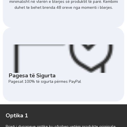
minimalisht në vlerën e blerjes së produktit të parë. Kembimi
duhet te behet brenda 48 oreve nga momenti i blerjes.
Pagesa të Sigurta
Pagesat 100% të sigurta përmes PayPal
Optika 1
Rrjeti i dyqaneve optike ku ofrohen vetëm produkte origjinale