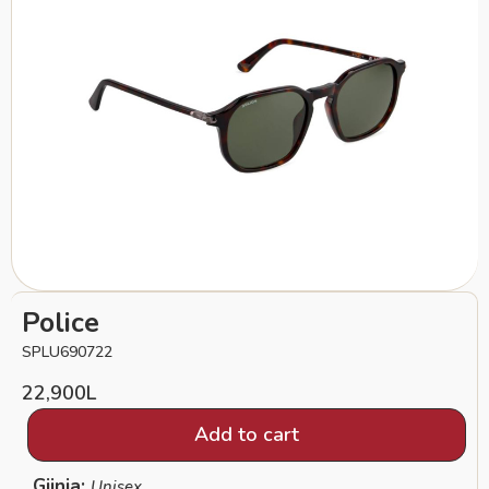
Police
SPLU690722
22,900
L
Add to cart
Gjinia:
Unisex