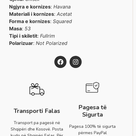
Ngjyra e kornizes
:
Havana
Materiali i kornizes
:
Acetat
Forma e kornizes
:
Squared
Masa
:
53
Tipi i skiletit
:
Fullrim
Polarizuar
:
Not Polarized
Pagesa të
Transporti Falas
Sigurta
Transport pa pagesë në
Pagesa 100% të sigurta
Shqipëri dhe Kosovë. Posta
përmes PayPal
kudo në Shqipëri Falas. Për