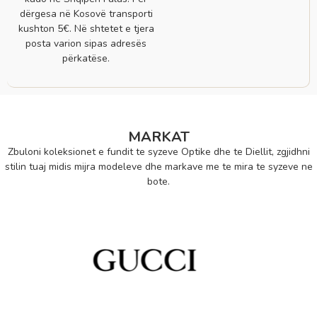
dërgesa në Kosovë transporti
kushton 5€. Në shtetet e tjera
posta varion sipas adresës
përkatëse.
MARKAT
Zbuloni koleksionet e fundit te syzeve Optike dhe te Diellit, zgjidhni
stilin tuaj midis mijra modeleve dhe markave me te mira te syzeve ne
bote.