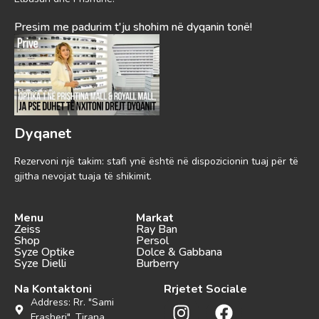
Presim me padurim t'ju shohim në dyqanin tonë!
Dyqanet
Rezervoni një takim: stafi ynë është në dispozicionin tuaj për të
gjitha nevojat tuaja të shikimit.
Menu
Markat
Zeiss
Ray Ban
Shop
Persol
Syze Optike
Dolce & Gabbana
Syze Dielli
Burberry
Na Kontaktoni
Rrjetet Sociale
Address: Rr. "Sami
Frasheri", Tirana