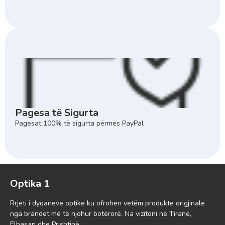
Pagesa të Sigurta
Pagesat 100% të sigurta përmes PayPal
Optika 1
Rrjeti i dyqaneve optike ku ofrohen vetëm produkte origjinale
nga brandet më të njohur botërorë. Na vizitoni në Tiranë,
Elbasan dhe Prishtinë.