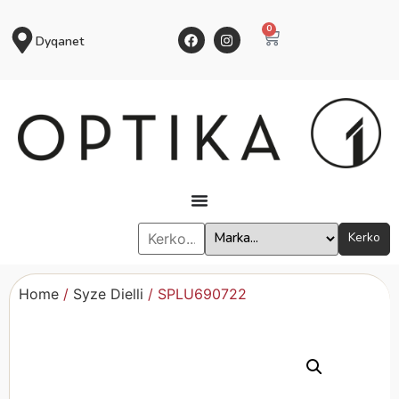
0
Dyqanet
Kerko
Home
/
Syze Dielli
/ SPLU690722