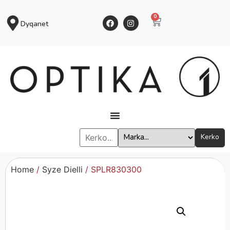
0
Dyqanet
Kerko
Home
/
Syze Dielli
/ SPLR830300