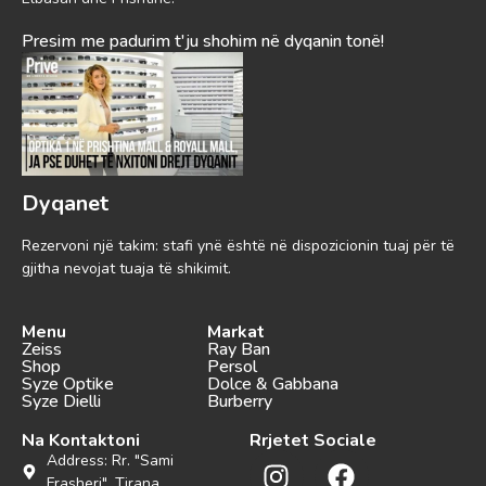
Presim me padurim t'ju shohim në dyqanin tonë!
Dyqanet
Rezervoni një takim: stafi ynë është në dispozicionin tuaj për të
gjitha nevojat tuaja të shikimit.
Menu
Markat
Zeiss
Ray Ban
Shop
Persol
Syze Optike
Dolce & Gabbana
Syze Dielli
Burberry
Na Kontaktoni
Rrjetet Sociale
Address: Rr. "Sami
Frasheri", Tirana