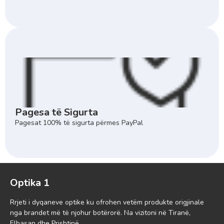
Pagesa të Sigurta
Pagesat 100% të sigurta përmes PayPal
Optika 1
Rrjeti i dyqaneve optike ku ofrohen vetëm produkte origjinale
nga brandet më të njohur botërorë. Na vizitoni në Tiranë,
Elbasan dhe Prishtinë.