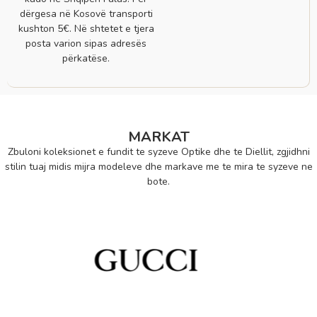
dërgesa në Kosovë transporti
kushton 5€. Në shtetet e tjera
posta varion sipas adresës
përkatëse.
MARKAT
Zbuloni koleksionet e fundit te syzeve Optike dhe te Diellit, zgjidhni
stilin tuaj midis mijra modeleve dhe markave me te mira te syzeve ne
bote.