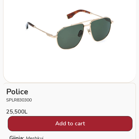
Police
SPLR830300
25,500
L
Add to cart
Gjinia:
Meshkuj