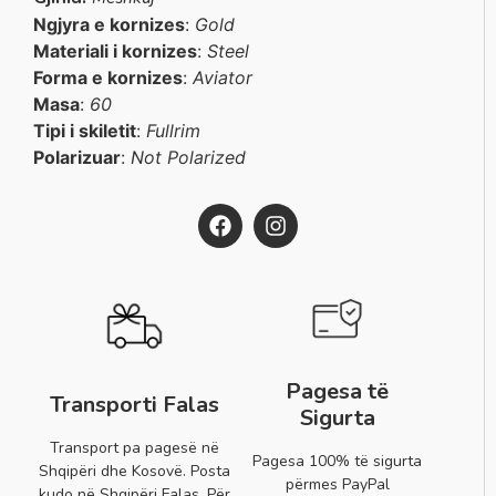
Ngjyra e kornizes
:
Gold
Materiali i kornizes
:
Steel
Forma e kornizes
:
Aviator
Masa
:
60
Tipi i skiletit
:
Fullrim
Polarizuar
:
Not Polarized
Pagesa të
Transporti Falas
Sigurta
Transport pa pagesë në
Pagesa 100% të sigurta
Shqipëri dhe Kosovë. Posta
përmes PayPal
kudo në Shqipëri Falas. Për