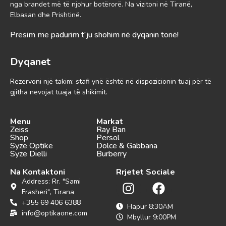
nga brandet më të njohur botërorë. Na vizitoni në Tiranë,
Elbasan dhe Prishtinë.
Presim me padurim t'ju shohim në dyqanin tonë!
Dyqanet
Rezervoni një takim: stafi ynë është në dispozicionin tuaj për të
gjitha nevojat tuaja të shikimit.
Menu
Markat
Zeiss
Ray Ban
Shop
Persol
Syze Optike
Dolce & Gabbana
Syze Dielli
Burberry
Na Kontaktoni
Rrjetet Sociale
Address: Rr. "Sami
Frasheri", Tirana
+355 69 406 6388
Hapur 8:30AM
info@optikaone.com
Mbyllur 9:00PM