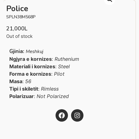
Police
SPLN38M568P
21,000
L
Out of stock
Gjinia:
Meshkuj
Ngjyra e kornizes
:
Ruthenium
Materiali i kornizes
:
Steel
Forma e kornizes
:
Pilot
Masa
:
56
Tipi i skiletit
:
Rimless
Polarizuar
:
Not Polarized