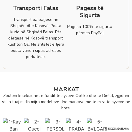
Transporti Falas
Pagesa të
Sigurta
Transport pa pagesë në
Shqipëri dhe Kosovë. Posta
Pagesa 100% të sigurta
kudo në Shqipëri Falas. Për
përmes PayPal
dërgesa në Kosovë transporti
kushton 5€. Në shtetet e tjera
posta varion sipas adresës
përkatëse.
MARKAT
Zbuloni koleksionet e fundit te syzeve Optike dhe te Diellit, zgjidhni
stilin tuaj midis mijra modeleve dhe markave me te mira te syzeve ne
bote.