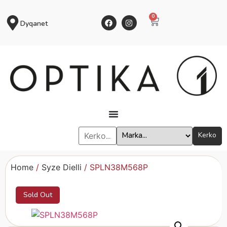
0
Dyqanet
Kerko
Home
/
Syze Dielli
/ SPLN38M568P
Sold Out