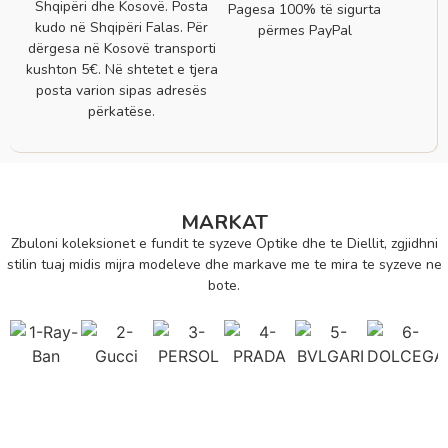
Shqipëri dhe Kosovë. Posta
Pagesa 100% të sigurta
kudo në Shqipëri Falas. Për
përmes PayPal
dërgesa në Kosovë transporti
kushton 5€. Në shtetet e tjera
posta varion sipas adresës
përkatëse.
MARKAT
Zbuloni koleksionet e fundit te syzeve Optike dhe te Diellit, zgjidhni
stilin tuaj midis mijra modeleve dhe markave me te mira te syzeve ne
bote.