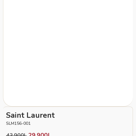
Saint Laurent
SLM156-001
29,900
L
43,900
L