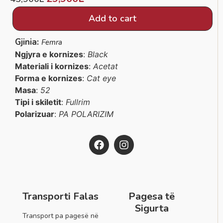
Add to cart
Gjinia:
Femra
Ngjyra e kornizes
:
Black
Materiali i kornizes
:
Acetat
Forma e kornizes
:
Cat eye
Masa
:
52
Tipi i skiletit
:
Fullrim
Polarizuar
:
PA POLARIZIM
Transporti Falas
Pagesa të
Sigurta
Transport pa pagesë në