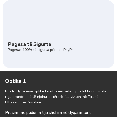
Pagesa të Sigurta
Pagesat 100% të sigurta përmes PayPal
Optika 1
Rrjeti i dyqaneve optike ku ofrohen vetëm produkte origjinale
nga brandet më të njohur botërorë. Na vizitoni në Tiranë,
Elbasan dhe Prishtinë.
Presim me padurim t'ju shohim në dyqanin tonë!