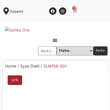
0
Dyqanet
Kerko
Home
/
Syze Dielli
/ SLM156-001
32%