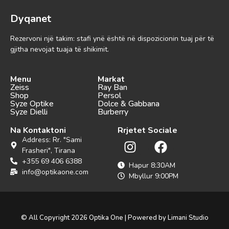
Dyqanet
Rezervoni një takim: stafi ynë është në dispozicionin tuaj për të
gjitha nevojat tuaja të shikimit.
Menu
Markat
Zeiss
Ray Ban
Shop
Persol
Syze Optike
Dolce & Gabbana
Syze Dielli
Burberry
Na Kontaktoni
Rrjetet Sociale
Address: Rr. "Sami
Frasheri", Tirana
+355 69 406 6388
Hapur 8:30AM
info@optikaone.com
Mbyllur 9:00PM
© All Copyright 2026 Optika One | Powered by Limani Studio