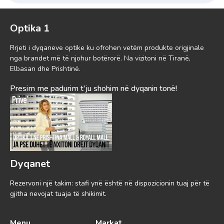
Optika 1
Rrjeti i dyqaneve optike ku ofrohen vetëm produkte origjinale
nga brandet më të njohur botërorë. Na vizitoni në Tiranë,
Elbasan dhe Prishtinë.
Presim me padurim t'ju shohim në dyqanin tonë!
Dyqanet
Rezervoni një takim: stafi ynë është në dispozicionin tuaj për të
gjitha nevojat tuaja të shikimit.
Menu
Markat