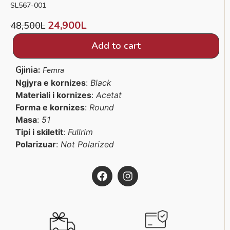
SL567-001
24,900
L
48,500
L
Add to cart
Gjinia:
Femra
Ngjyra e kornizes
:
Black
Materiali i kornizes
:
Acetat
Forma e kornizes
:
Round
Masa
:
51
Tipi i skiletit
:
Fullrim
Polarizuar
:
Not Polarized