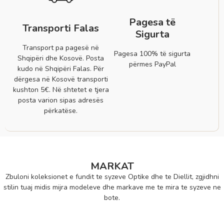
Pagesa të
Transporti Falas
Sigurta
Transport pa pagesë në
Pagesa 100% të sigurta
Shqipëri dhe Kosovë. Posta
përmes PayPal
kudo në Shqipëri Falas. Për
dërgesa në Kosovë transporti
kushton 5€. Në shtetet e tjera
posta varion sipas adresës
përkatëse.
MARKAT
Zbuloni koleksionet e fundit te syzeve Optike dhe te Diellit, zgjidhni
stilin tuaj midis mijra modeleve dhe markave me te mira te syzeve ne
bote.