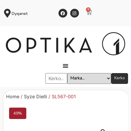
0
Dyqanet
Kerko
Home
/
Syze Dielli
/ SL567-001
49%