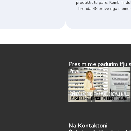
produktit të parë. Kembimi du
brenda 48 oreve nga momenti
Presim me padurim t'ju 
Na Kontaktoni