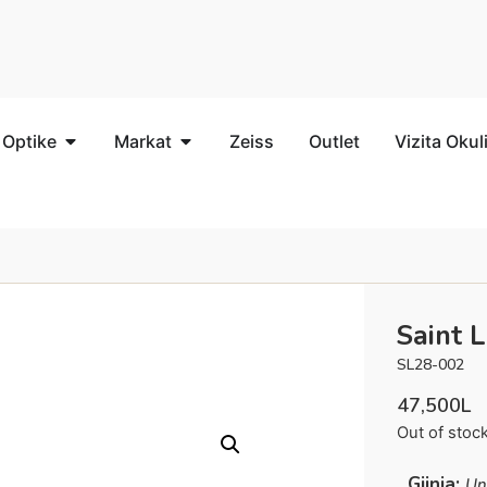
 Optike
Markat
Zeiss
Outlet
Vizita Okul
Saint 
SL28-002
47,500
L
Out of stoc
Gjinia:
Un