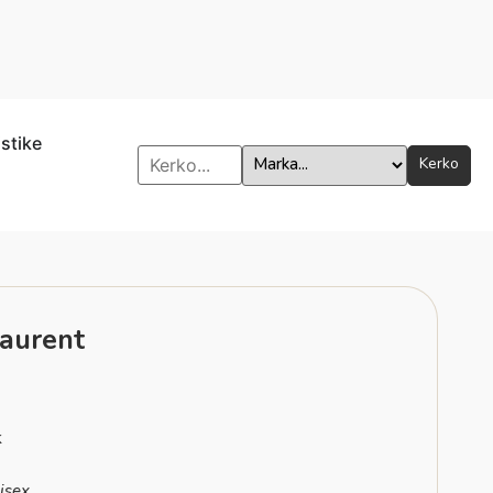
istike
Kerko
Laurent
k
isex