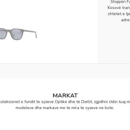
Shqipëri F
Kosovë tran
shtetet e tj
adre
MARKAT
oleksionet e fundit te syzeve Optike dhe te Diellit, zgjidhni stilin tuaj m
modeleve dhe markave me te mira te syzeve ne bote.