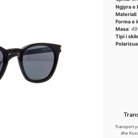
Ngjyra e 
Materiali
Forma e 
Masa
:
49
Tipi i skil
Polarizua
Tran
Transport p
dhe Koso