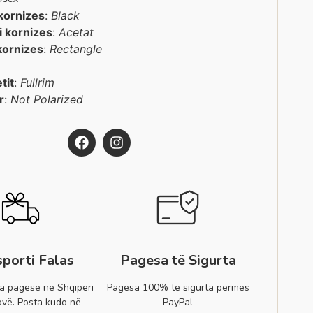
kornizes
:
Black
 i kornizes
:
Acetat
kornizes
:
Rectangle
etit
:
Fullrim
r
:
Not Polarized
sporti Falas
Pagesa të Sigurta
a pagesë në Shqipëri
Pagesa 100% të sigurta përmes
vë. Posta kudo në
PayPal