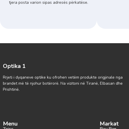
tjera posta varion sipas adresës përkatëse.
Optika 1
Rrjeti i dyqaneve optike ku ofrohen vetëm produkte origjinale nga
brandet më të njohur botërorë. Na vizitoni në Tiranë, Elbasan dhe
Prishtinë.
Menu
Markat
Zeiss
Ray Ban