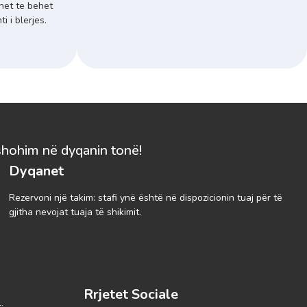
het te behet
 i blerjes.
shohim në dyqanin tonë!
Dyqanet
Rezervoni një takim: stafi ynë është në dispozicionin tuaj për të
gjitha nevojat tuaja të shikimit.
Rrjetet Sociale