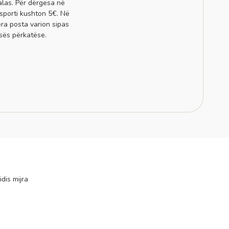
alas. Për dërgesa në
sporti kushton 5€. Në
era posta varion sipas
sës përkatëse.
idis mijra