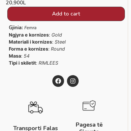
20,900
L
Add to cart
Gjinia:
Femra
Ngjyra e kornizes
:
Gold
Materiali i kornizes
:
Steel
Forma e kornizes
:
Round
Masa
:
54
Tipi i skiletit
:
RIMLEES
Pagesa të
Transporti Falas