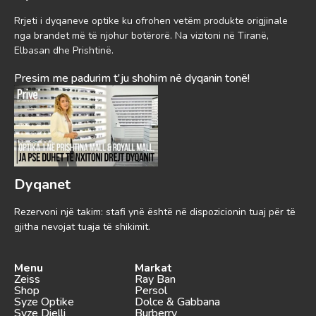
Rrjeti i dyqaneve optike ku ofrohen vetëm produkte origjinale
nga brandet më të njohur botërorë. Na vizitoni në Tiranë,
Elbasan dhe Prishtinë.
Presim me padurim t'ju shohim në dyqanin tonë!
Dyqanet
Rezervoni një takim: stafi ynë është në dispozicionin tuaj për të
gjitha nevojat tuaja të shikimit.
Menu
Markat
Zeiss
Ray Ban
Shop
Persol
Syze Optike
Dolce & Gabbana
Syze Dielli
Burberry