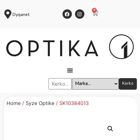
0
Dyqanet
Kerko
Home
/
Syze Optike
/ SK10384013