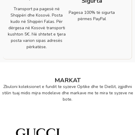
Sigurta
Transport pa pagesë në
Pagesa 100% të sigurta
Shqipëri dhe Kosovë. Posta
përmes PayPal
kudo në Shqipëri Falas. Për
dërgesa në Kosovë transporti
kushton 5€. Në shtetet e tjera
posta varion sipas adresës
përkatëse.
MARKAT
Zbuloni koleksionet e fundit te syzeve Optike dhe te Diellit, zgjidhni
stilin tuaj midis mijra modeleve dhe markave me te mira te syzeve ne
bote.