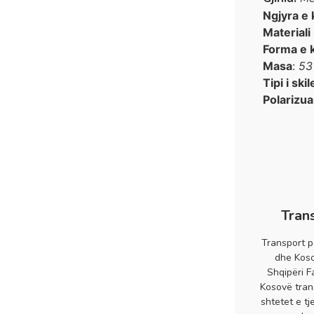
Ngjyra e 
Materiali
Forma e 
Masa
:
53
Tipi i skil
Polarizua
Tran
Transport p
dhe Koso
Shqipëri F
Kosovë tran
shtetet e tj