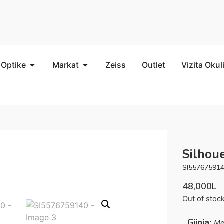
 Optike
Markat
Zeiss
Outlet
Vizita Okul
Silhou
SI55767591
48,000
L
Out of stoc
Gjinia:
Me