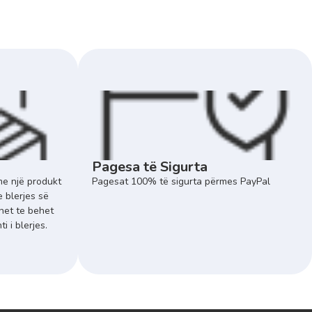
Pagesa të Sigurta
e një produkt
Pagesat 100% të sigurta përmes PayPal
e blerjes së
het te behet
 i blerjes.