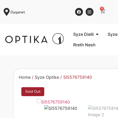
0
Dyqanet
Syze Dielli
Syze
Rreth Nesh
Home
/
Syze Optike
/ SI5576759140
Sold Out