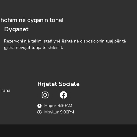
shohim në dyqanin tonë!
Dyqanet
Rezervoni një takim: stafi ynë është në dispozicionin tuaj për të
gjitha nevojat tuaja të shikimit.
Rrjetet Sociale
Tirana
Hapur 8:30AM
Mbyllur 9:00PM