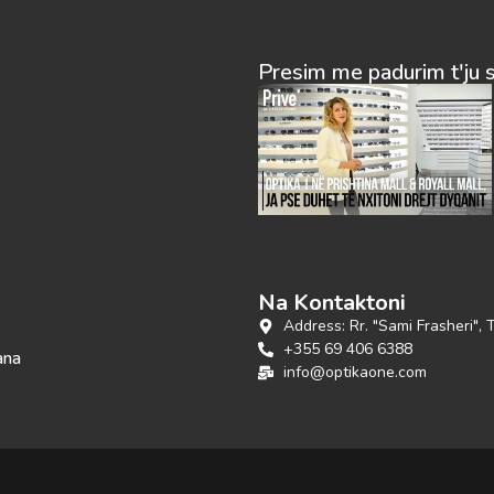
Presim me padurim t'ju 
Na Kontaktoni
Address: Rr. "Sami Frasheri", 
+355 69 406 6388
ana
info@optikaone.com