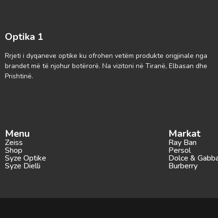
Optika 1
Rrjeti i dyqaneve optike ku ofrohen vetëm produkte origjinale nga
brandet më të njohur botërorë. Na vizitoni në Tiranë, Elbasan dhe
Prishtinë.
Menu
Markat
Zeiss
Ray Ban
Shop
Persol
Syze Optike
Dolce & Gabb
Syze Dielli
Burberry