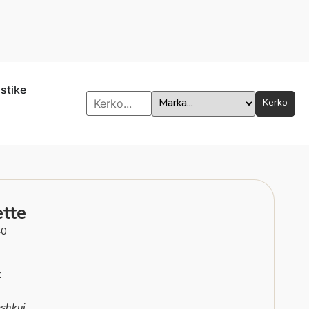
istike
Kerko
ette
40
k
shkuj