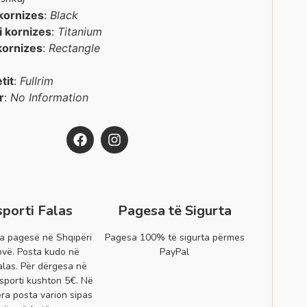
kornizes
:
Black
 i kornizes
:
Titanium
kornizes
:
Rectangle
etit
:
Fullrim
r
:
No Information
sporti Falas
Pagesa të Sigurta
a pagesë në Shqipëri
Pagesa 100% të sigurta përmes
vë. Posta kudo në
PayPal
alas. Për dërgesa në
sporti kushton 5€. Në
era posta varion sipas