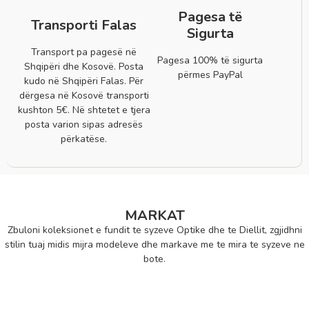
Pagesa të
Transporti Falas
Sigurta
Transport pa pagesë në
Pagesa 100% të sigurta
Shqipëri dhe Kosovë. Posta
përmes PayPal
kudo në Shqipëri Falas. Për
dërgesa në Kosovë transporti
kushton 5€. Në shtetet e tjera
posta varion sipas adresës
përkatëse.
MARKAT
Zbuloni koleksionet e fundit te syzeve Optike dhe te Diellit, zgjidhni
stilin tuaj midis mijra modeleve dhe markave me te mira te syzeve ne
bote.