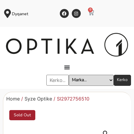
0
Dyqanet
Kerko
Home
/
Syze Optike
/ SI2972756510
Sold Out