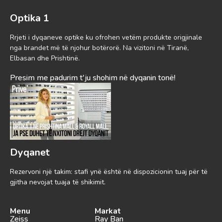
Optika 1
Rrjeti i dyqaneve optike ku ofrohen vetëm produkte origjinale
nga brandet më të njohur botërorë. Na vizitoni në Tiranë,
Elbasan dhe Prishtinë.
Presim me padurim t'ju shohim në dyqanin tonë!
Dyqanet
Rezervoni një takim: stafi ynë është në dispozicionin tuaj për të
gjitha nevojat tuaja të shikimit.
Menu
Markat
Zeiss
Ray Ban