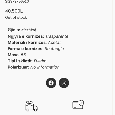
SI2972756510
40,500
L
Out of stock
Gjinia:
Meshkuj
Ngjyra e kornizes
:
Trasparente
Materiali i kornizes
:
Acetat
Forma e kornizes
:
Rectangle
Masa
:
55
Tipi i skiletit
:
Fullrim
Polarizuar
:
No Information