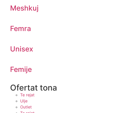
Meshkuj
Femra
Unisex
Femije
Ofertat tona​
Te rejat
Ulje
Outlet