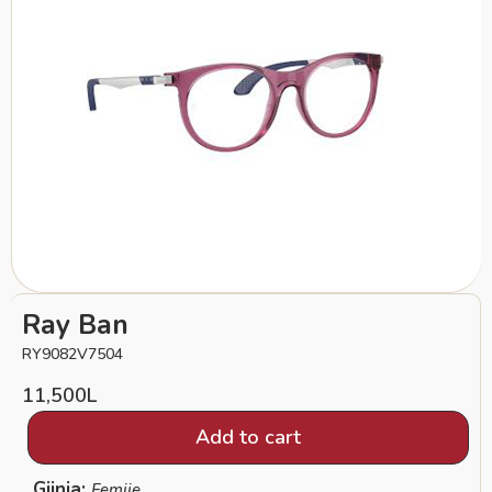
Ray Ban
RY9082V7504
11,500
L
Add to cart
Gjinia:
Femije