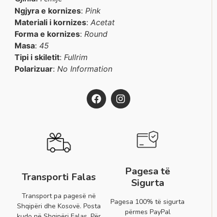
Ngjyra e kornizes
:
Pink
Materiali i kornizes
:
Acetat
Forma e kornizes
:
Round
Masa
:
45
Tipi i skiletit
:
Fullrim
Polarizuar
:
No Information
Pagesa të
Transporti Falas
Sigurta
Transport pa pagesë në
Pagesa 100% të sigurta
Shqipëri dhe Kosovë. Posta
përmes PayPal
kudo në Shqipëri Falas. Për