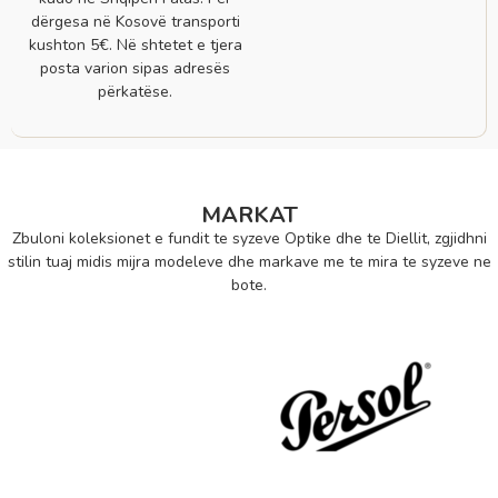
dërgesa në Kosovë transporti
kushton 5€. Në shtetet e tjera
posta varion sipas adresës
përkatëse.
MARKAT
Zbuloni koleksionet e fundit te syzeve Optike dhe te Diellit, zgjidhni
stilin tuaj midis mijra modeleve dhe markave me te mira te syzeve ne
bote.