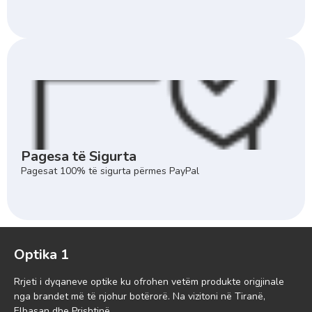
Pagesa të Sigurta
Pagesat 100% të sigurta përmes PayPal
Optika 1
Rrjeti i dyqaneve optike ku ofrohen vetëm produkte origjinale
nga brandet më të njohur botërorë. Na vizitoni në Tiranë,
Elbasan dhe Prishtinë.