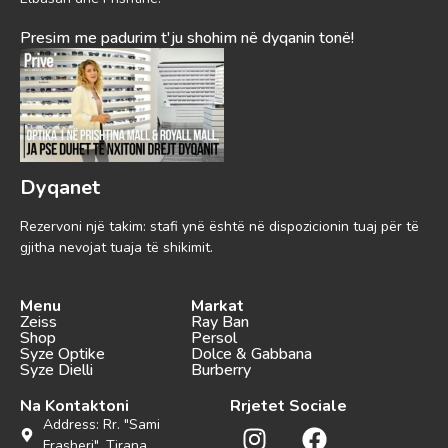
Presim me padurim t'ju shohim në dyqanin tonë!
Dyqanet
Rezervoni një takim: stafi ynë është në dispozicionin tuaj për të
gjitha nevojat tuaja të shikimit.
Menu
Markat
Zeiss
Ray Ban
Shop
Persol
Syze Optike
Dolce & Gabbana
Syze Dielli
Burberry
Na Kontaktoni
Rrjetet Sociale
Address: Rr. "Sami
Frasheri", Tirana