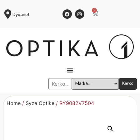
0
Dyqanet
Kerko
Home
/
Syze Optike
/ RY9082V7504