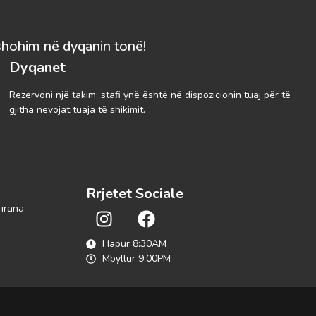
shohim në dyqanin tonë!
Dyqanet
Rezervoni një takim: stafi ynë është në dispozicionin tuaj për të
gjitha nevojat tuaja të shikimit.
Rrjetet Sociale
Tirana
Hapur 8:30AM
Mbyllur 9:00PM