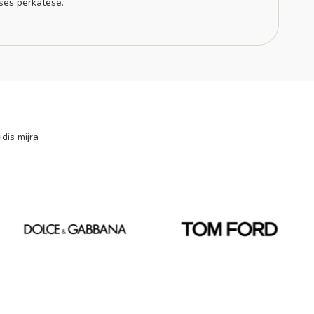
sës përkatëse.
idis mijra