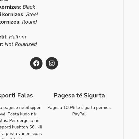
kornizes
:
Black
 i kornizes
:
Steel
kornizes
:
Round
etit
:
Halfrim
r
:
Not Polarized
sporti Falas
Pagesa të Sigurta
a pagesë në Shqipëri
Pagesa 100% të sigurta përmes
vë. Posta kudo në
PayPal
alas. Për dërgesa në
sporti kushton 5€. Në
era posta varion sipas