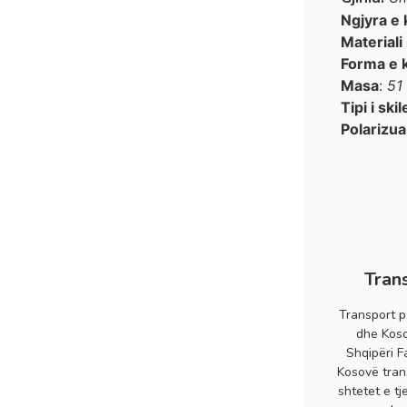
Ngjyra e 
Materiali
Forma e 
Masa
:
51
Tipi i skil
Polarizua
Tran
Transport p
dhe Koso
Shqipëri F
Kosovë tran
shtetet e tj