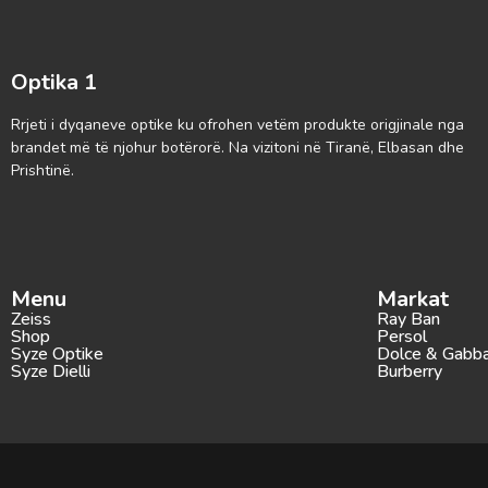
Optika 1
Rrjeti i dyqaneve optike ku ofrohen vetëm produkte origjinale nga
brandet më të njohur botërorë. Na vizitoni në Tiranë, Elbasan dhe
Prishtinë.
Menu
Markat
Zeiss
Ray Ban
Shop
Persol
Syze Optike
Dolce & Gabb
Syze Dielli
Burberry