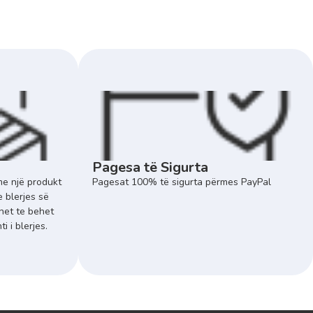
Pagesa të Sigurta
e një produkt
Pagesat 100% të sigurta përmes PayPal
e blerjes së
het te behet
 i blerjes.