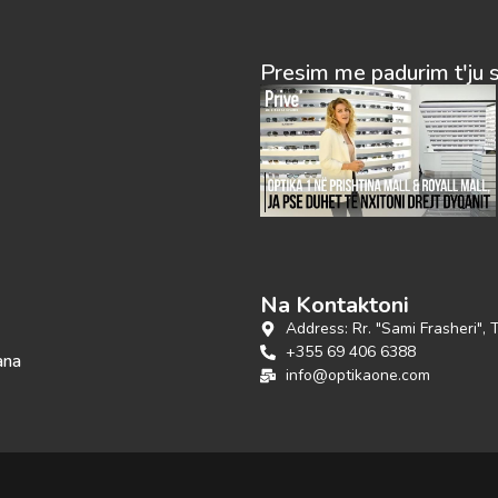
Presim me padurim t'ju 
Na Kontaktoni
Address: Rr. "Sami Frasheri", 
+355 69 406 6388
ana
info@optikaone.com