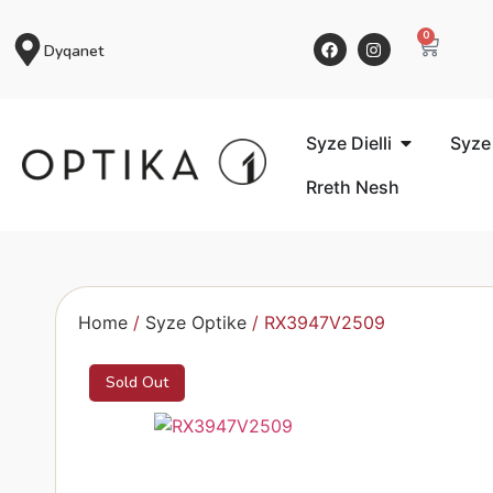
0
Dyqanet
Syze Dielli
Syze
Rreth Nesh
Home
/
Syze Optike
/ RX3947V2509
Sold Out