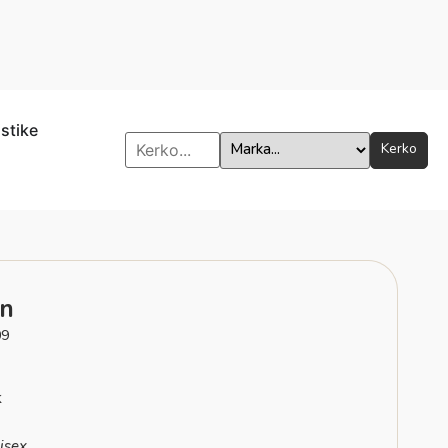
istike
Kerko
an
09
k
isex