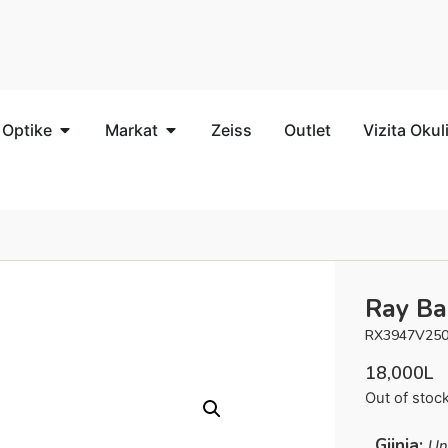
 Optike
Markat
Zeiss
Outlet
Vizita Okul
Ray B
RX3947V25
18,000
L
Out of stoc
Gjinia:
Un