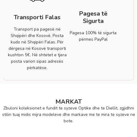
Pagesa të
Transporti Falas
Sigurta
Transport pa pagesë në
Pagesa 100% të sigurta
Shqipëri dhe Kosovë. Posta
përmes PayPal
kudo në Shqipëri Falas. Për
dërgesa në Kosovë transporti
kushton 5€. Në shtetet e tjera
posta varion sipas adresës
përkatëse.
MARKAT
Zbuloni koleksionet e fundit te syzeve Optike dhe te Diellit, zgjidhni
stilin tuaj midis mijra modeleve dhe markave me te mira te syzeve ne
bote.