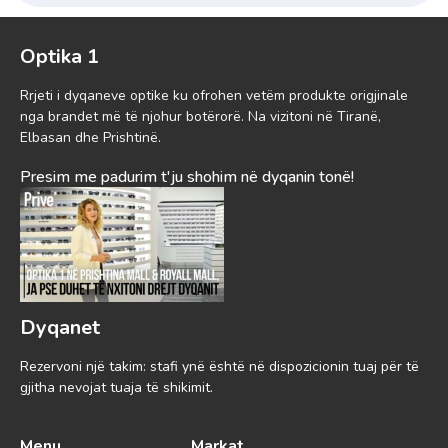
Optika 1
Rrjeti i dyqaneve optike ku ofrohen vetëm produkte origjinale
nga brandet më të njohur botërorë. Na vizitoni në Tiranë,
Elbasan dhe Prishtinë.
Presim me padurim t'ju shohim në dyqanin tonë!
Dyqanet
Rezervoni një takim: stafi ynë është në dispozicionin tuaj për të
gjitha nevojat tuaja të shikimit.
Menu
Markat