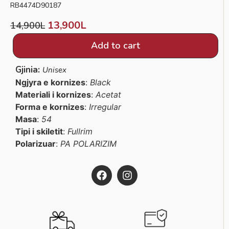
RB4474D90187
13,900
L
14,900
L
Add to cart
Gjinia:
Unisex
Ngjyra e kornizes
:
Black
Materiali i kornizes
:
Acetat
Forma e kornizes
:
Irregular
Masa
:
54
Tipi i skiletit
:
Fullrim
Polarizuar
:
PA POLARIZIM