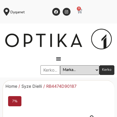
0
Dyqanet
Kerko
Home
/
Syze Dielli
/ RB4474D90187
7%