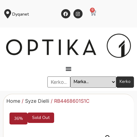
0
Dyqanet
Kerko
Home
/
Syze Dielli
/ RB4468601S1C
Sold Out
36%