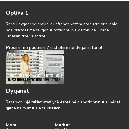
Optika 1
Rrjeti i dyqaneve optike ku ofrohen vetëm produkte origjinale
nga brandet më të njohur botërorë. Na vizitoni në Tiranë,
Elbasan dhe Prishtinë.
Presim me padurim t'ju shohim në dyqanin tonë!
Dyqanet
Rezervoni një takim: stafi ynë është në dispozicionin tuaj për të
gjitha nevojat tuaja të shikimit.
Menu
Markat