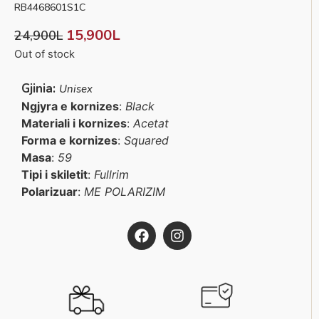
RB4468601S1C
15,900
L
24,900
L
Out of stock
Gjinia:
Unisex
Ngjyra e kornizes
:
Black
Materiali i kornizes
:
Acetat
Forma e kornizes
:
Squared
Masa
:
59
Tipi i skiletit
:
Fullrim
Polarizuar
:
ME POLARIZIM