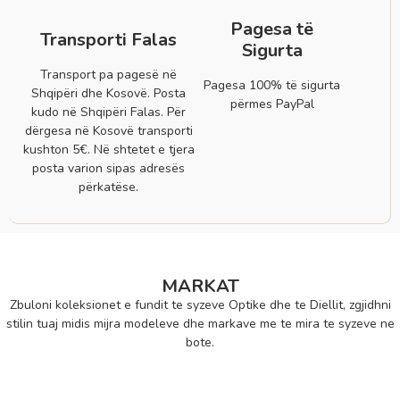
Pagesa të
Transporti Falas
Sigurta
Transport pa pagesë në
Pagesa 100% të sigurta
Shqipëri dhe Kosovë. Posta
përmes PayPal
kudo në Shqipëri Falas. Për
dërgesa në Kosovë transporti
kushton 5€. Në shtetet e tjera
posta varion sipas adresës
përkatëse.
MARKAT
Zbuloni koleksionet e fundit te syzeve Optike dhe te Diellit, zgjidhni
stilin tuaj midis mijra modeleve dhe markave me te mira te syzeve ne
bote.