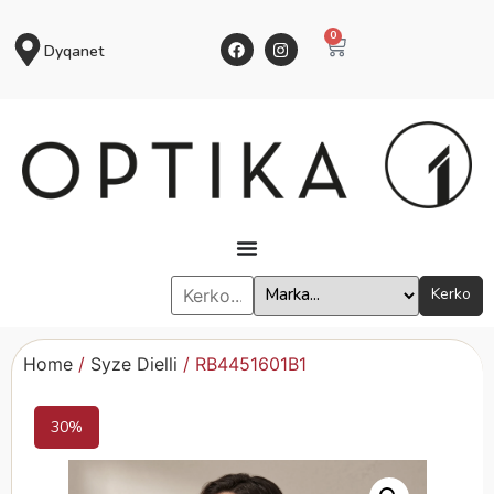
0
Dyqanet
Kerko
Home
/
Syze Dielli
/ RB4451601B1
30%