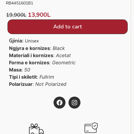
RB4451601B1
13,900
L
19,900
L
Add to cart
Gjinia:
Unisex
Ngjyra e kornizes
:
Black
Materiali i kornizes
:
Acetat
Forma e kornizes
:
Geometric
Masa
:
50
Tipi i skiletit
:
Fullrim
Polarizuar
:
Not Polarized