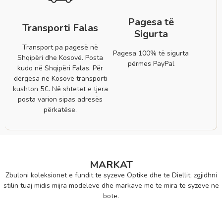
Pagesa të
Transporti Falas
Sigurta
Transport pa pagesë në
Pagesa 100% të sigurta
Shqipëri dhe Kosovë. Posta
përmes PayPal
kudo në Shqipëri Falas. Për
dërgesa në Kosovë transporti
kushton 5€. Në shtetet e tjera
posta varion sipas adresës
përkatëse.
MARKAT
Zbuloni koleksionet e fundit te syzeve Optike dhe te Diellit, zgjidhni
stilin tuaj midis mijra modeleve dhe markave me te mira te syzeve ne
bote.