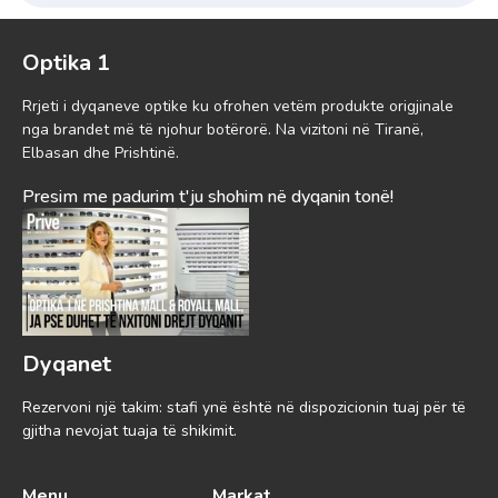
Optika 1
Rrjeti i dyqaneve optike ku ofrohen vetëm produkte origjinale
nga brandet më të njohur botërorë. Na vizitoni në Tiranë,
Elbasan dhe Prishtinë.
Presim me padurim t'ju shohim në dyqanin tonë!
Dyqanet
Rezervoni një takim: stafi ynë është në dispozicionin tuaj për të
gjitha nevojat tuaja të shikimit.
Menu
Markat