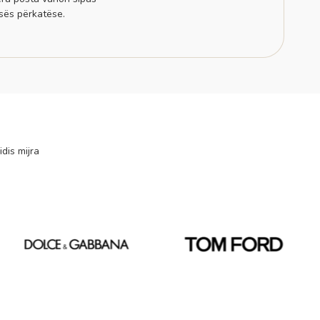
sës përkatëse.
idis mijra