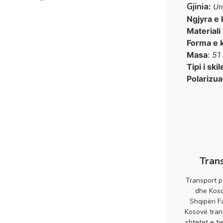
Gjinia:
Un
Ngjyra e 
Materiali
Forma e 
Masa
:
51
Tipi i skil
Polarizua
Tran
Transport p
dhe Koso
Shqipëri F
Kosovë tran
shtetet e tj