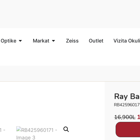
 Optike
Markat
Zeiss
Outlet
Vizita Okul
Ray B
RB42596017
16,900
L