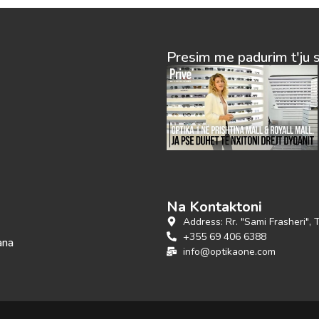
Presim me padurim t'ju 
Na Kontaktoni
Address: Rr. "Sami Frasheri", 
+355 69 406 6388
ana
info@optikaone.com