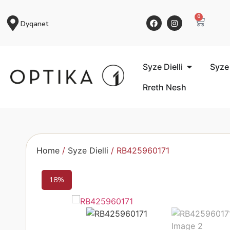
0
Dyqanet
Syze Dielli
Syze
Rreth Nesh
Home
/
Syze Dielli
/ RB425960171
18%