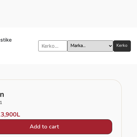
istike
Kerko
an
1
13,900
L
Add to cart