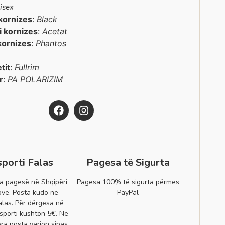
isex
kornizes
:
Black
 i kornizes
:
Acetat
kornizes
:
Phantos
etit
:
Fullrim
r
:
PA POLARIZIM
sporti Falas
Pagesa të Sigurta
a pagesë në Shqipëri
Pagesa 100% të sigurta përmes
vë. Posta kudo në
PayPal
alas. Për dërgesa në
sporti kushton 5€. Në
era posta varion sipas