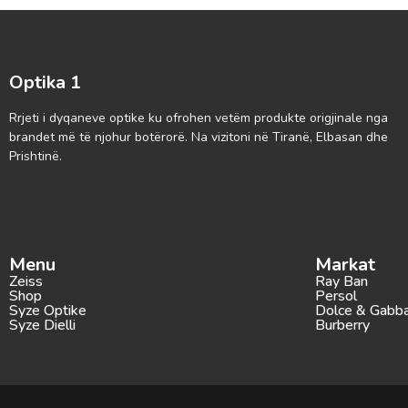
Optika 1
Rrjeti i dyqaneve optike ku ofrohen vetëm produkte origjinale nga
brandet më të njohur botërorë. Na vizitoni në Tiranë, Elbasan dhe
Prishtinë.
Menu
Markat
Zeiss
Ray Ban
Shop
Persol
Syze Optike
Dolce & Gabb
Syze Dielli
Burberry