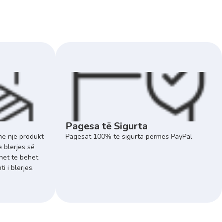
Pagesa të Sigurta
e një produkt
Pagesat 100% të sigurta përmes PayPal
e blerjes së
het te behet
 i blerjes.