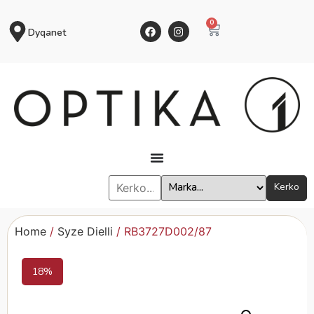
0
Dyqanet
Kerko
Home
/
Syze Dielli
/ RB3727D002/87
18%