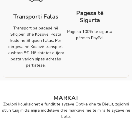
Pagesa të
Transporti Falas
Sigurta
Transport pa pagesë në
Pagesa 100% të sigurta
Shqipëri dhe Kosovë. Posta
përmes PayPal
kudo në Shqipëri Falas. Për
dërgesa në Kosovë transporti
kushton 5€. Në shtetet e tjera
posta varion sipas adresës
përkatëse.
MARKAT
Zbuloni koleksionet e fundit te syzeve Optike dhe te Diellit, zgjidhni
stilin tuaj midis mijra modeleve dhe markave me te mira te syzeve ne
bote.