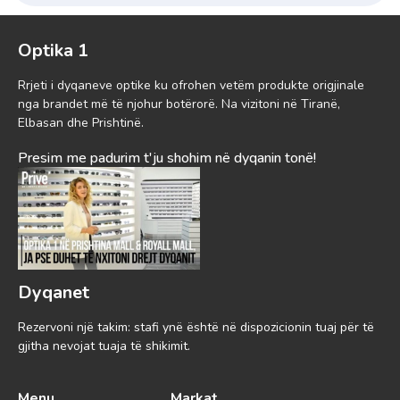
Optika 1
Rrjeti i dyqaneve optike ku ofrohen vetëm produkte origjinale
nga brandet më të njohur botërorë. Na vizitoni në Tiranë,
Elbasan dhe Prishtinë.
Presim me padurim t'ju shohim në dyqanin tonë!
Dyqanet
Rezervoni një takim: stafi ynë është në dispozicionin tuaj për të
gjitha nevojat tuaja të shikimit.
Menu
Markat