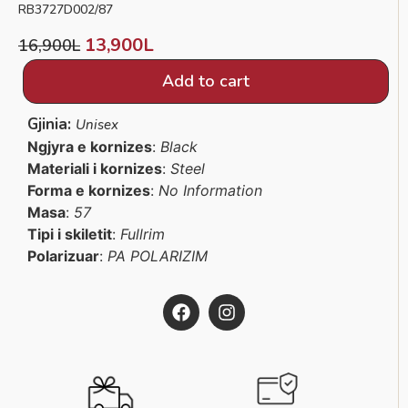
RB3727D002/87
13,900
L
16,900
L
Add to cart
Gjinia:
Unisex
Ngjyra e kornizes
:
Black
Materiali i kornizes
:
Steel
Forma e kornizes
:
No Information
Masa
:
57
Tipi i skiletit
:
Fullrim
Polarizuar
:
PA POLARIZIM