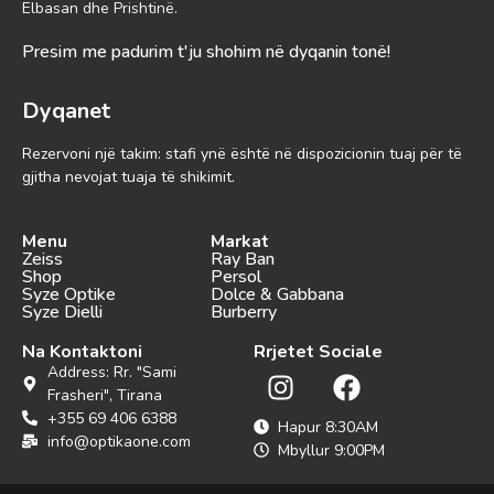
Elbasan dhe Prishtinë.
Presim me padurim t'ju shohim në dyqanin tonë!
Dyqanet
Rezervoni një takim: stafi ynë është në dispozicionin tuaj për të
gjitha nevojat tuaja të shikimit.
Menu
Markat
Zeiss
Ray Ban
Shop
Persol
Syze Optike
Dolce & Gabbana
Syze Dielli
Burberry
Na Kontaktoni
Rrjetet Sociale
Address: Rr. "Sami
Frasheri", Tirana
+355 69 406 6388
Hapur 8:30AM
info@optikaone.com
Mbyllur 9:00PM