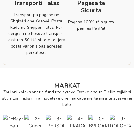
Transporti Falas
Pagesa të
Sigurta
Transport pa pagesë në
Shqipëri dhe Kosovë. Posta
Pagesa 100% të sigurta
kudo në Shqipëri Falas. Për
përmes PayPal
dërgesa në Kosovë transporti
kushton 5€. Në shtetet e tjera
posta varion sipas adresës
përkatëse.
MARKAT
Zbuloni koleksionet e fundit te syzeve Optike dhe te Diellit, zgjidhni
stilin tuaj midis mijra modeleve dhe markave me te mira te syzeve ne
bote.