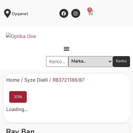
0
Dyqanet
Kerko
Home
/
Syze Dielli
/ RB3721186/87
30%
Loading...
Ray Ban