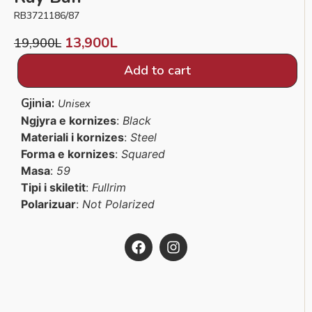
RB3721186/87
13,900
L
19,900
L
Add to cart
Gjinia:
Unisex
Ngjyra e kornizes
:
Black
Materiali i kornizes
:
Steel
Forma e kornizes
:
Squared
Masa
:
59
Tipi i skiletit
:
Fullrim
Polarizuar
:
Not Polarized