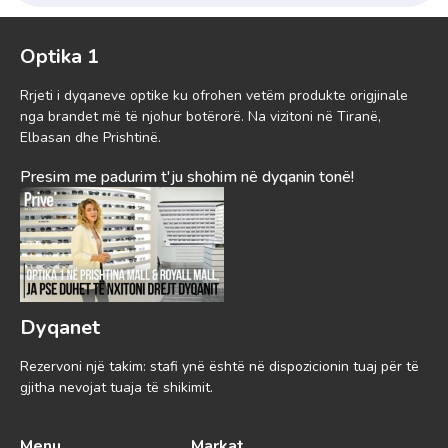
Optika 1
Rrjeti i dyqaneve optike ku ofrohen vetëm produkte origjinale
nga brandet më të njohur botërorë. Na vizitoni në Tiranë,
Elbasan dhe Prishtinë.
Presim me padurim t'ju shohim në dyqanin tonë!
Dyqanet
Rezervoni një takim: stafi ynë është në dispozicionin tuaj për të
gjitha nevojat tuaja të shikimit.
Menu
Markat