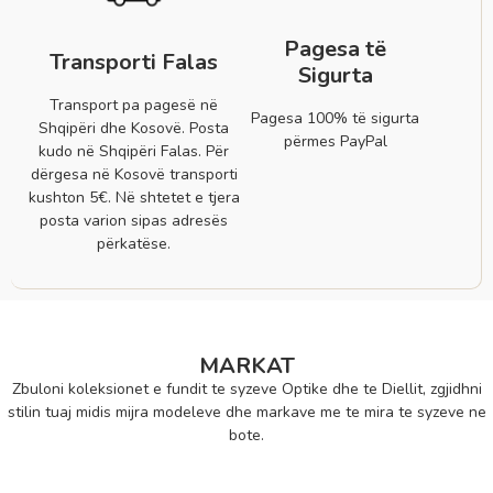
Pagesa të
Transporti Falas
Sigurta
Transport pa pagesë në
Pagesa 100% të sigurta
Shqipëri dhe Kosovë. Posta
përmes PayPal
kudo në Shqipëri Falas. Për
dërgesa në Kosovë transporti
kushton 5€. Në shtetet e tjera
posta varion sipas adresës
përkatëse.
MARKAT
Zbuloni koleksionet e fundit te syzeve Optike dhe te Diellit, zgjidhni
stilin tuaj midis mijra modeleve dhe markave me te mira te syzeve ne
bote.