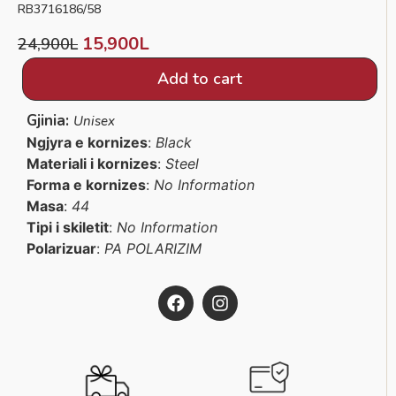
RB3716186/58
15,900
L
24,900
L
Add to cart
Gjinia:
Unisex
Ngjyra e kornizes
:
Black
Materiali i kornizes
:
Steel
Forma e kornizes
:
No Information
Masa
:
44
Tipi i skiletit
:
No Information
Polarizuar
:
PA POLARIZIM