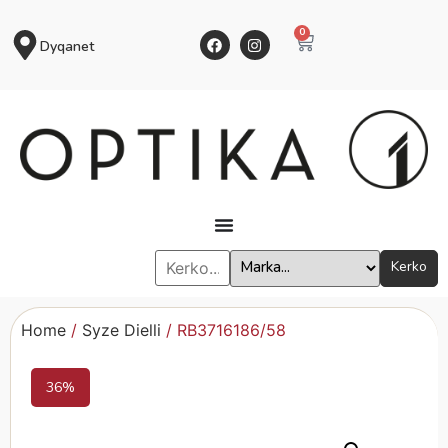
0
Dyqanet
Kerko
Home
/
Syze Dielli
/ RB3716186/58
36%